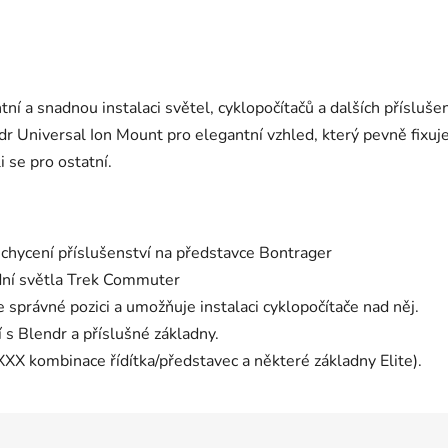
ní a snadnou instalaci světel, cyklopočítačů a dalších příslušen
ndr Universal Ion Mount pro elegantní vzhled, který pevně fix
i se pro ostatní.
uchycení příslušenství na představce Bontrager
ední světla Trek Commuter
správné pozici a umožňuje instalaci cyklopočítače nad něj.
 s Blendr a příslušné základny.
XXX kombinace řídítka/představec a některé základny Elite).