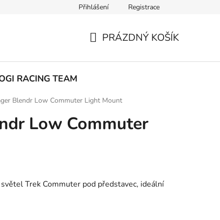
Přihlášení
Registrace
ak nakupovat
PRÁZDNÝ KOŠÍK
NÁKUPNÍ
KOŠÍK
OGI RACING TEAM
ager Blendr Low Commuter Light Mount
endr Low Commuter
i světel Trek Commuter pod představec, ideální