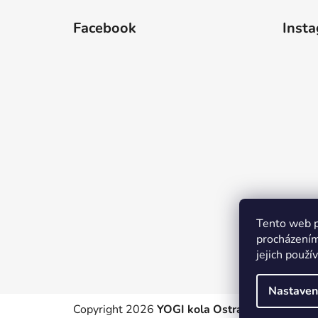
á
Facebook
Inst
p
a
t
í
Tento web p
procházením
jejich použí
Nastaven
Copyright 2026
YOGI kola Ostrava
. Všechna pr