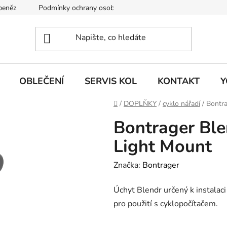
 peněz
Podmínky ochrany osobních údajů
KONTAKT
J
OBLEČENÍ
SERVIS KOL
KONTAKT
Y
Domů
/
DOPLŇKY
/
cyklo nářadí
/
Bontr
Bontrager Bl
Light Mount
Značka:
Bontrager
Úchyt Blendr určený k instalac
pro použití s cyklopočítačem.