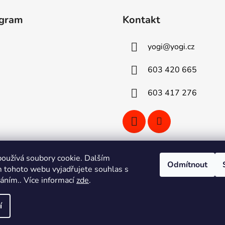
agram
Kontakt
yogi
@
yogi.cz
603 420 665
603 417 276
oužívá soubory cookie. Dalším
Odmítnout
 tohoto webu vyjadřujete souhlas s
Sledovat na Instagramu
váním.. Více informací
zde
.
í
áva vyhrazena.