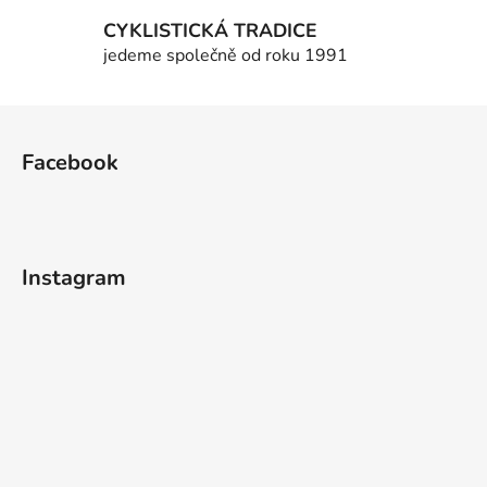
v
k
CYKLISTICKÁ TRADICE
y
jedeme společně od roku 1991
v
ý
Z
p
á
i
Facebook
p
s
u
a
t
í
Instagram