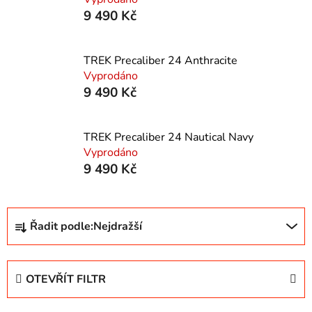
9 490 Kč
TREK Precaliber 24 Anthracite
Vyprodáno
9 490 Kč
TREK Precaliber 24 Nautical Navy
Vyprodáno
9 490 Kč
Ř
Řadit podle:
Nejdražší
a
z
e
OTEVŘÍT FILTR
n
í