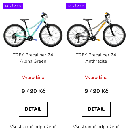
V
p
NOVÝ 2026
NOVÝ 2026
ý
r
p
o
i
d
s
u
p
k
r
t
TREK Precaliber 24
TREK Precaliber 24
o
ů
Aloha Green
Anthracite
d
u
Vyprodáno
Vyprodáno
k
t
9 490 Kč
9 490 Kč
ů
DETAIL
DETAIL
Všestranné odpružené
Všestranné odpružené