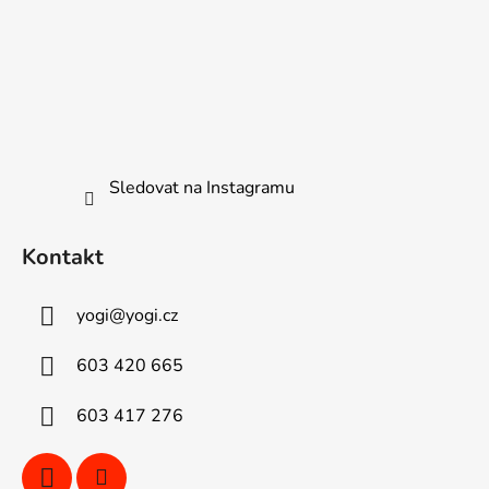
Sledovat na Instagramu
Kontakt
yogi
@
yogi.cz
603 420 665
603 417 276