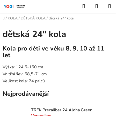
Přejít
Hledat
NÁKUP
na
KOŠÍK
obsah
Domů
/
KOLA
/
DĚTSKÁ KOLA
/
dětská 24" kola
dětská 24" kola
Kola pro děti ve věku 8, 9, 10 až 11
let
Výška: 124,5-150 cm
Vnitřní šev: 58,5-71 cm
Velikost kola: 24 palců
Nejprodávanější
TREK Precaliber 24 Aloha Green
Vyprodáno