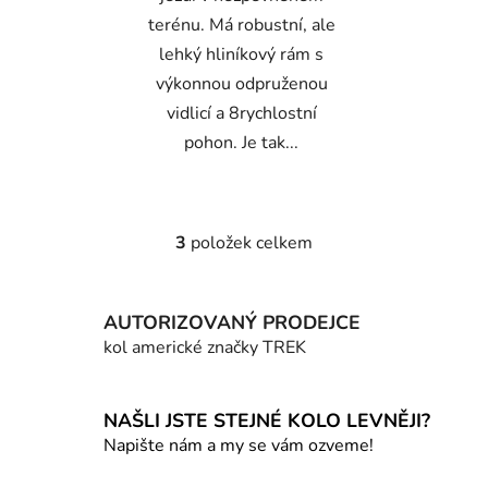
terénu. Má robustní, ale
lehký hliníkový rám s
výkonnou odpruženou
vidlicí a 8rychlostní
pohon. Je tak...
3
položek celkem
O
v
l
AUTORIZOVANÝ PRODEJCE
á
d
kol americké značky TREK
a
c
í
NAŠLI JSTE STEJNÉ KOLO LEVNĚJI?
p
Napište nám a my se vám ozveme!
r