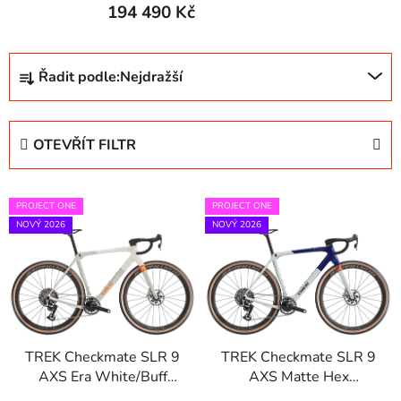
194 490 Kč
Ř
Řadit podle:
Nejdražší
a
z
e
OTEVŘÍT FILTR
n
í
V
p
PROJECT ONE
PROJECT ONE
ý
r
NOVÝ 2026
NOVÝ 2026
p
o
i
d
s
u
p
k
r
t
TREK Checkmate SLR 9
TREK Checkmate SLR 9
o
ů
AXS Era White/Buff
AXS Matte Hex
d
Beige
Blue/Plasma Grey Pearl