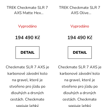
TREK Checkmate SLR 7
TREK Checkmate SLR 7
AXS Matte Hex
AXS Olive
Blue/Plasma Grey Pearl
Drab/Glowstick
Vyprodáno
Vyprodáno
194 490 Kč
194 490 Kč
DETAIL
DETAIL
Checkmate SLR 7 AXS je
Checkmate SLR 7 AXS je
karbonové závodní kolo
karbonové závodní kolo
na gravel, které je
na gravel, které je
stvořeno pro jízdu po
stvořeno pro jízdu po
dlouhých a drsných
dlouhých a drsných
cestách. Checkmate
cestách. Checkmate
spojuje lehký
spojuje lehký