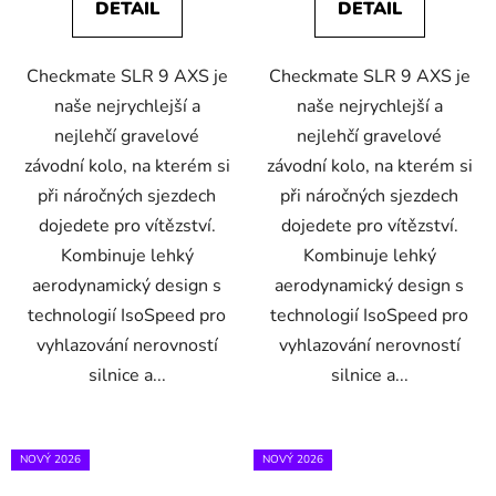
DETAIL
DETAIL
Checkmate SLR 9 AXS je
Checkmate SLR 9 AXS je
naše nejrychlejší a
naše nejrychlejší a
nejlehčí gravelové
nejlehčí gravelové
závodní kolo, na kterém si
závodní kolo, na kterém si
při náročných sjezdech
při náročných sjezdech
dojedete pro vítězství.
dojedete pro vítězství.
Kombinuje lehký
Kombinuje lehký
aerodynamický design s
aerodynamický design s
technologií IsoSpeed pro
technologií IsoSpeed pro
vyhlazování nerovností
vyhlazování nerovností
silnice a...
silnice a...
NOVÝ 2026
NOVÝ 2026