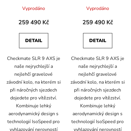
u
Vyprodáno
Vyprodáno
k
t
259 490 Kč
259 490 Kč
ů
DETAIL
DETAIL
Checkmate SLR 9 AXS je
Checkmate SLR 9 AXS je
naše nejrychlejší a
naše nejrychlejší a
nejlehčí gravelové
nejlehčí gravelové
závodní kolo, na kterém si
závodní kolo, na kterém si
při náročných sjezdech
při náročných sjezdech
dojedete pro vítězství.
dojedete pro vítězství.
Kombinuje lehký
Kombinuje lehký
aerodynamický design s
aerodynamický design s
technologií IsoSpeed pro
technologií IsoSpeed pro
vyhlazování nerovností
vyhlazování nerovností