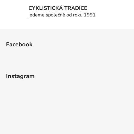
v
k
CYKLISTICKÁ TRADICE
y
jedeme společně od roku 1991
v
ý
Z
p
á
i
Facebook
p
s
u
a
t
í
Instagram