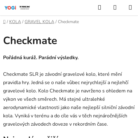
Přejít
Hledat
NÁKUP
na
KOŠÍK
obsah
Domů
/
KOLA
/
GRAVEL KOLA
/
Checkmate
Checkmate
Pořádná kuráž. Parádní výsledky.
Checkmate SLR je závodní gravelové kolo, které mění
pravidla hry. Jedná se o naše vůbec nejrychlejší a nejlehčí
gravelové kolo. Kolo Checkmate je navrženo s ohledem na
výkon ve všech směrech. Má stejné ultralehké
aerodynamické vlastnosti jako naše nejlepší silniční závodní
kola. Vyniká v terénu a do cíle vás v těch nejnáročnějších
gravelových závodech doveze v rekordním čase.