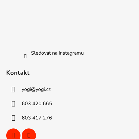
Sledovat na Instagramu
Kontakt
yogi
@
yogi.cz
603 420 665
603 417 276