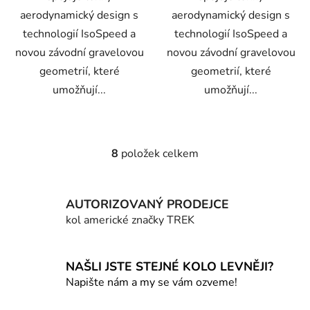
aerodynamický design s
aerodynamický design s
technologií IsoSpeed a
technologií IsoSpeed a
novou závodní gravelovou
novou závodní gravelovou
geometrií, které
geometrií, které
umožňují...
umožňují...
8
položek celkem
O
v
l
AUTORIZOVANÝ PRODEJCE
á
d
kol americké značky TREK
a
c
í
NAŠLI JSTE STEJNÉ KOLO LEVNĚJI?
p
Napište nám a my se vám ozveme!
r