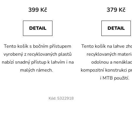
399 Kč
379 Kč
DETAIL
DETAIL
Tento košík s bočním přístupem
Tento košík na lahve zh
vyrobený z recyklovaných plastů
recyklovaných materi
nabízí snadný přístup k lahvím i na
odolnou a nenákla
malých rámech.
kompozitní konstrukci pr
i MTB použití.
Kód:
5322918