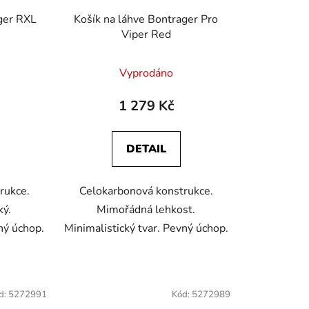
k
ger RXL
Košík na láhve Bontrager Pro
t
Viper Red
ů
Vyprodáno
1 279 Kč
DETAIL
rukce.
Celokarbonová konstrukce.
ký.
Mimořádná lehkost.
ný úchop.
Minimalistický tvar. Pevný úchop.
d:
5272991
Kód:
5272989