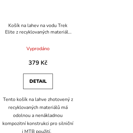
Košík na lahev na vodu Trek
Elite z recyklovaných materiálů
Radioactive Red
Vyprodáno
379 Kč
DETAIL
Tento košík na lahve zhotovený z
recyklovaných materiálů má
odolnou a nenákladnou
kompozitní konstrukci pro silniční
i MTB použití.