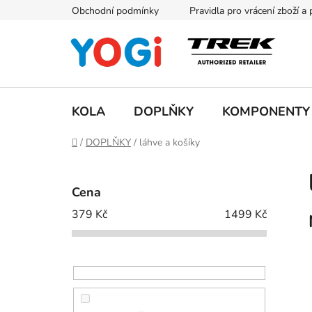
Přejít
Obchodní podmínky
Pravidla pro vrácení zboží a
na
obsah
KOLA
DOPLŇKY
KOMPONENTY
Domů
/
DOPLŇKY
/
láhve a košíky
P
o
Cena
s
379
Kč
1499
Kč
t
r
a
n
n
í