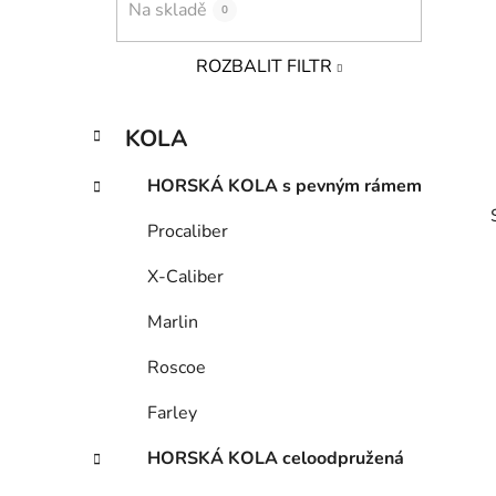
Na skladě
0
p
a
ROZBALIT FILTR
n
e
K
Přeskočit
l
KOLA
a
kategorie
t
HORSKÁ KOLA s pevným rámem
e
g
Procaliber
o
r
X-Caliber
i
e
Marlin
i
Roscoe
Farley
HORSKÁ KOLA celoodpružená