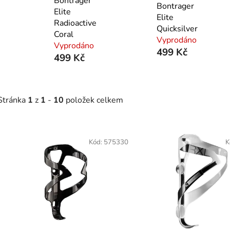
Bontrager
Bontrager
Elite
Elite
Radioactive
Quicksilver
Coral
Vyprodáno
Vyprodáno
499 Kč
499 Kč
Stránka
1
z
1
-
10
položek celkem
V
ý
Kód:
575330
K
p
s
p
r
o