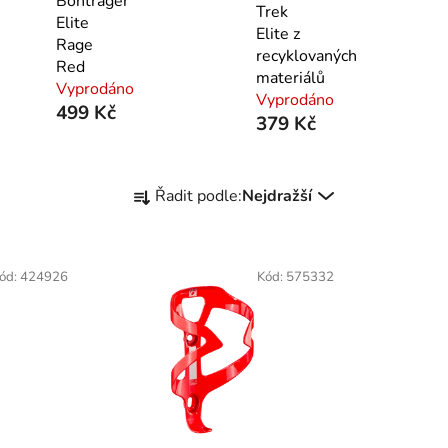
Bontrager
Trek
Elite
Elite z
Rage
recyklovaných
Red
materiálů
Vyprodáno
Vyprodáno
499 Kč
379 Kč
Ř
Řadit podle:
Nejdražší
a
z
e
ód:
424926
Kód:
575332
n
í
p
r
o
d
u