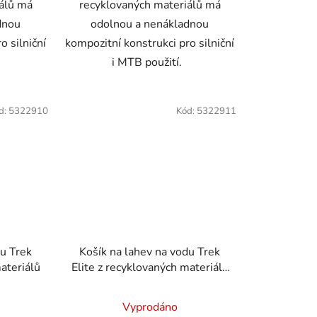
álů má
recyklovaných materiálů má
dnou
odolnou a nenákladnou
o silniční
kompozitní konstrukci pro silniční
i MTB použití.
d:
5322910
Kód:
5322911
du Trek
Košík na lahev na vodu Trek
ateriálů
Elite z recyklovaných materiálů
Černá
Vyprodáno