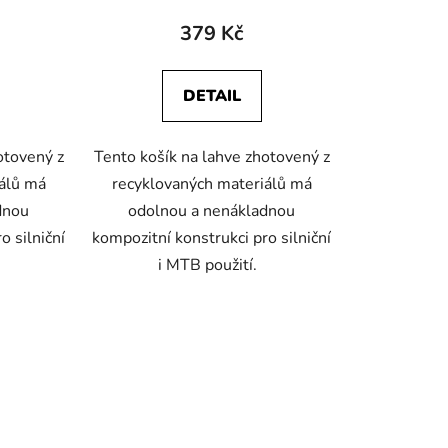
379 Kč
DETAIL
otovený z
Tento košík na lahve zhotovený z
álů má
recyklovaných materiálů má
dnou
odolnou a nenákladnou
o silniční
kompozitní konstrukci pro silniční
i MTB použití.