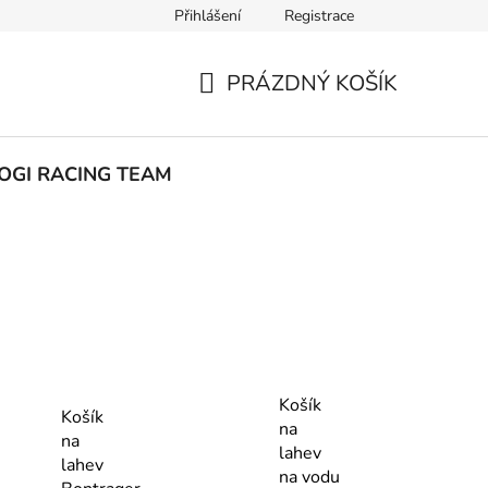
Přihlášení
Registrace
ak nakupovat
PRÁZDNÝ KOŠÍK
NÁKUPNÍ
KOŠÍK
OGI RACING TEAM
Košík
Košík
na
na
lahev
lahev
na vodu