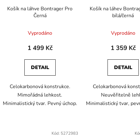
d
Košík na láhve Bontrager Pro
Košík na láhev Bontra
u
Černá
bílá/černá
k
t
Vyprodáno
Vyprodáno
ů
1 499 Kč
1 359 Kč
DETAIL
DETAIL
Celokarbonová konstrukce.
Celokarbonová konst
Mimořádná lehkost.
Neuvěřitelně leh
Minimalistický tvar. Pevný úchop.
Minimalistický tvar, pev
Kód:
5272983
Kó