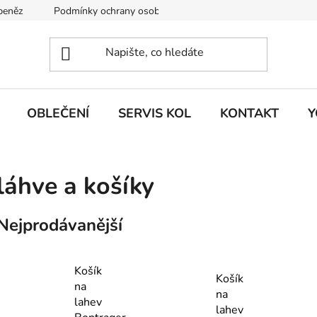
 peněz
Podmínky ochrany osobních údajů
KONTAKT
J
OBLEČENÍ
SERVIS KOL
KONTAKT
Y
láhve a košíky
Nejprodávanější
Košík
Košík
na
na
lahev
lahev