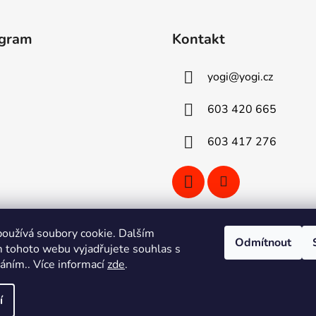
agram
Kontakt
yogi
@
yogi.cz
603 420 665
603 417 276
oužívá soubory cookie. Dalším
Odmítnout
 tohoto webu vyjadřujete souhlas s
Sledovat na Instagramu
váním.. Více informací
zde
.
í