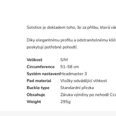
Solstice je dokladem toho, že za přilbu, která 
Díky elegantnímu profilu a odstranitelnému kšil
poskytují potřebné pohodlí.
Velikost
S/M
Circumference
51-58 cm
Systém nastavení
Headmaster 3
Pad material
Vložky odvádějící vlhkost
Buckle type
Standardní přezka
Obsahuje
Záruka výměny po nehodě Cr
Weight
295g