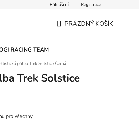
Přihlášení
Registrace
ak nakupovat
PRÁZDNÝ KOŠÍK
NÁKUPNÍ
KOŠÍK
OGI RACING TEAM
klistická přilba Trek Solstice Černá
ilba Trek Solstice
enu pro všechny