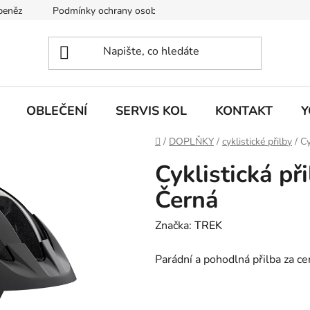
 peněz
Podmínky ochrany osobních údajů
KONTAKT
J
OBLEČENÍ
SERVIS KOL
KONTAKT
Y
Domů
/
DOPLŇKY
/
cyklistické přilby
/
Cy
Cyklistická př
Černá
Značka:
TREK
Parádní a pohodlná přilba za c