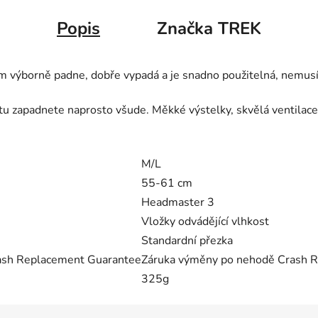
Popis
Značka
TREK
vám výborně padne, dobře vypadá a je snadno použitelná, nemusí
tu zapadnete naprosto všude. Měkké výstelky, skvělá ventilace
M/L
55-61 cm
Headmaster 3
Vložky odvádějící vlhkost
Standardní přezka
ash Replacement Guarantee
Záruka výměny po nehodě Crash 
325g