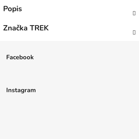
Popis
Značka
TREK
Z
á
Facebook
p
a
t
í
Instagram