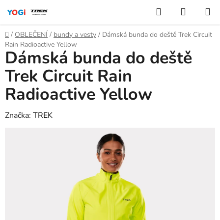
Přejít
Hledat
NÁKUP
na
KOŠÍK
obsah
Domů
/
OBLEČENÍ
/
bundy a vesty
/
Dámská bunda do deště Trek Circuit
Rain Radioactive Yellow
Dámská bunda do deště
Trek Circuit Rain
Radioactive Yellow
Značka:
TREK