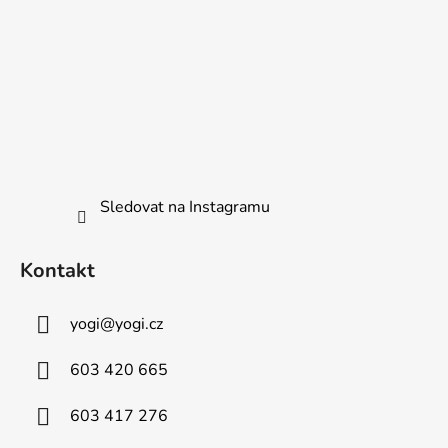
Sledovat na Instagramu
Kontakt
yogi
@
yogi.cz
603 420 665
603 417 276