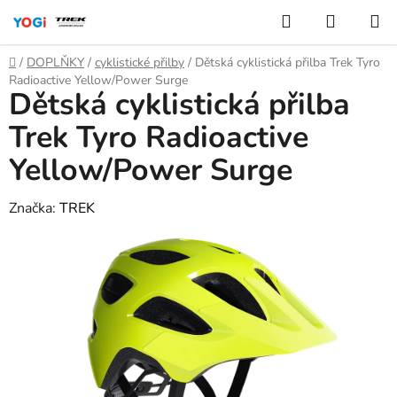
Přejít
Hledat
NÁKUP
na
KOŠÍK
obsah
Domů
/
DOPLŇKY
/
cyklistické přilby
/
Dětská cyklistická přilba Trek Tyro
Radioactive Yellow/Power Surge
Dětská cyklistická přilba
Trek Tyro Radioactive
Yellow/Power Surge
Značka:
TREK