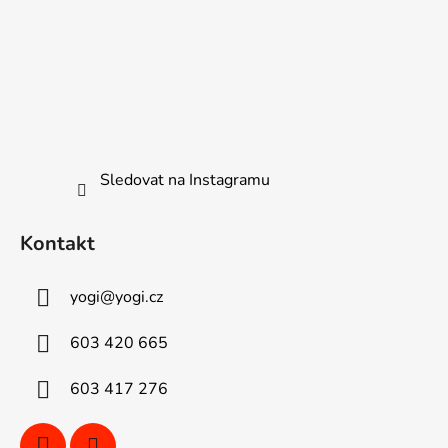
Sledovat na Instagramu
Kontakt
yogi
@
yogi.cz
603 420 665
603 417 276