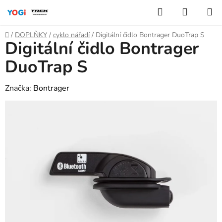
Přejít
Hledat
NÁKUP
na
KOŠÍK
obsah
Domů
/
DOPLŇKY
/
cyklo nářadí
/
Digitální čidlo Bontrager DuoTrap S
Digitální čidlo Bontrager
DuoTrap S
Značka:
Bontrager