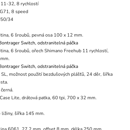
11-32, 8 rychlostí
G71, 8 speed
: 50/34
tina, 6 šroubů, pevná osa 100 x 12 mm.
ontrager Switch, odstranitelná páčka
tina, 6 šroubů, ořech Shimano Freehub 11 rychlostí,
2 mm.
ontrager Switch, odstranitelná páčka
SL, možnost použití bezdušových plášťů, 24 děr, šířka
sta.
 černá.
ase Lite, drátová patka, 60 tpi, 700 x 32 mm.
 ližiny, šířka 145 mm.
tina 6061, 27,2 mm, offset 8 mm, délka 250 mm.