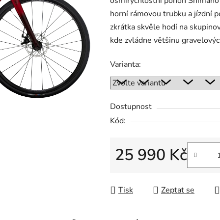
osmirychlostní pohon Shimano C
horní rámovou trubku a jízdní 
zkrátka skvěle hodí na skupinov
kde zvládne většinu gravelovýc
Varianta:
Dostupnost
Kód:
25 990 Kč
Měrná cena:
Tisk
Zeptat se