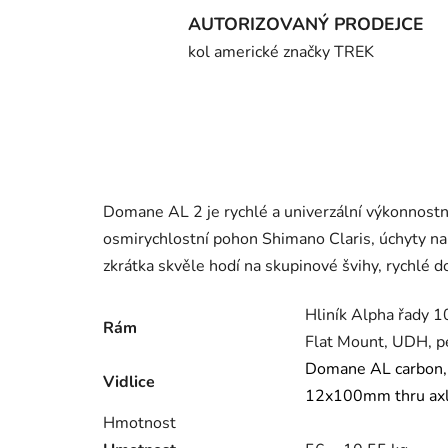
AUTORIZOVANÝ PRODEJCE
kol americké značky TREK
Domane AL 2 je rychlé a univerzální výkonnostní s
osmirychlostní pohon Shimano Claris, úchyty na 
zkrátka skvěle hodí na skupinové švihy, rychlé d
Hliník Alpha řady 10
Rám
Flat Mount, UDH, p
Domane AL carbon, t
Vidlice
12x100mm thru ax
Hmotnost