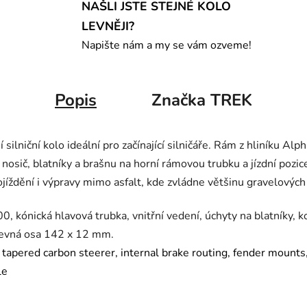
NAŠLI JSTE STEJNÉ KOLO
LEVNĚJI?
Napište nám a my se vám ozveme!
Popis
Značka
TREK
ilniční kolo ideální pro začínající silničáře. Rám z hliníku Alph
nosič, blatníky a brašnu na horní rámovou trubku a jízdní poz
ojíždění i výpravy mimo asfalt, kde zvládne většinu gravelových
0, kónická hlavová trubka, vnitřní vedení, úchyty na blatníky, 
evná osa 142 x 12 mm.
apered carbon steerer, internal brake routing, fender mounts,
le