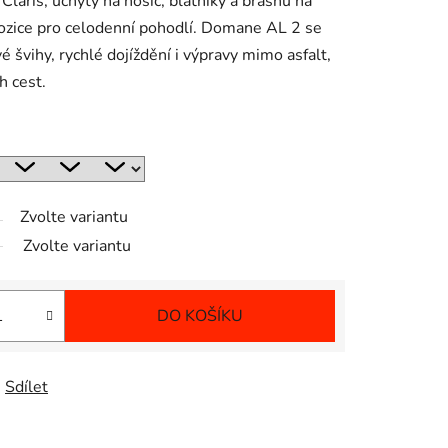
laris, úchyty na nosič, blatníky a brašnu na
pozice pro celodenní pohodlí. Domane AL 2 se
é švihy, rychlé dojíždění i výpravy mimo asfalt,
h cest.
Zvolte variantu
Zvolte variantu
DO KOŠÍKU
Sdílet