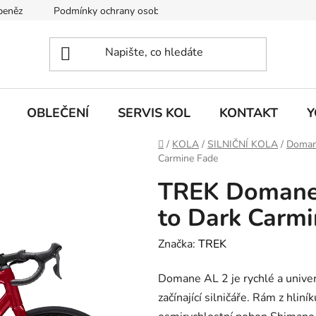
 peněz
Podmínky ochrany osobních údajů
KONTAKT
J
OBLEČENÍ
SERVIS KOL
KONTAKT
Y
Domů
/
KOLA
/
SILNIČNÍ KOLA
/
Doma
Carmine Fade
TREK Domane 
to Dark Carmi
Značka:
TREK
Domane AL 2 je rychlé a univerz
začínající silničáře. Rám z hlin