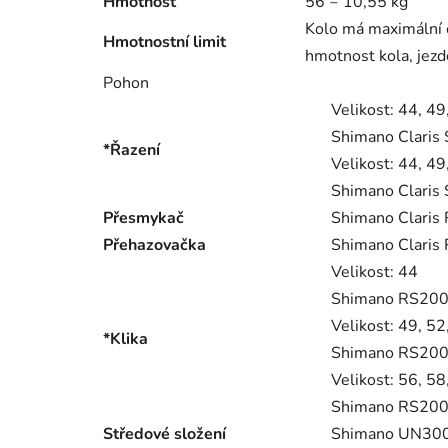
Hmotnost
56 ‒ 10,55 kg
Kolo má maximální 
Hmotnostní limit
hmotnost kola, jezd
Pohon
Velikost:
44, 49,
Shimano Claris 
*Řazení
Velikost:
44, 49,
Shimano Claris 
Přesmykač
Shimano Claris
Přehazovačka
Shimano Claris 
Velikost:
44
Shimano RS200,
Velikost:
49, 52
*Klika
Shimano RS200,
Velikost:
56, 58
Shimano RS200,
Středové složení
Shimano UN300,