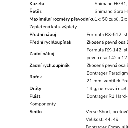
Kazeta
Shimano HG31, 
Řetěz
Shimano Sora H
Maximální rozměry převodníku
1x: 50 zubů, 2x
Zapletená kola-výplety
Přední náboj
Formula RX-512, sli
Přední rychloupínák
Zkosená pevná osa B
Formula RX-142, sli
Zadní náboj
pevná osa 142 x 1
Zadní rychloupínák
Zkosená pevná osa B
Bontrager Paradigm 
Ráfek
21 mm, ventilek Pre
Dráty
14 g, nerezová ocel,
Plášť
Bontrager R1 Hard-C
Komponenty
Sedlo
Verse Short, ocelové
Velikost:
44, 49
Bontrager Comp, sli