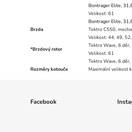
Bontrager Elite, 31
Velikost:
61
Bontrager Elite, 31
Brzda
Tektro C550, mechani
Velikost:
44, 49, 52,
Tektro Wave, 6 děr
*Brzdový rotor
Velikost:
61
Tektro Wave, 6 děr
Rozměry kotouče
Maximální velikost 
Z
á
Facebook
Inst
p
a
t
í