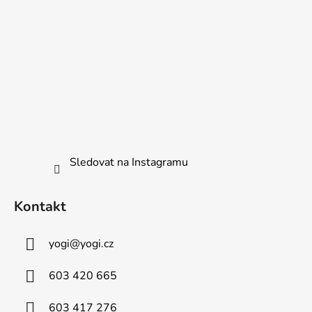
Sledovat na Instagramu
Kontakt
yogi
@
yogi.cz
603 420 665
603 417 276