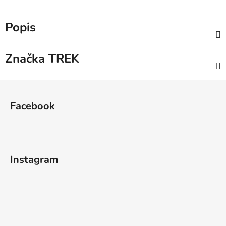
Popis
Značka
TREK
Z
á
Facebook
p
a
t
í
Instagram