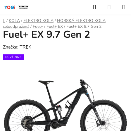
Přejít
Hledat
NÁKUP
na
KOŠÍK
obsah
Domů
/
KOLA
/
ELEKTRO KOLA
/
HORSKÁ ELEKTRO KOLA
celoodpružená
/
Fuel+
/
Fuel+ EX
/
Fuel+ EX 9.7 Gen 2
Fuel+ EX 9.7 Gen 2
Značka:
TREK
NOVÝ 2026