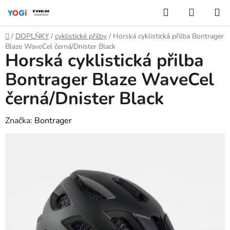
Přejít
Hledat
NÁKUP
na
KOŠÍK
obsah
Domů
/
DOPLŇKY
/
cyklistické přilby
/
Horská cyklistická přilba Bontrager
Blaze WaveCel černá/Dnister Black
Horská cyklistická přilba
Bontrager Blaze WaveCel
černá/Dnister Black
Značka:
Bontrager