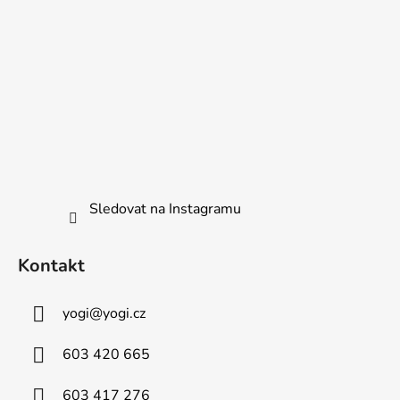
Sledovat na Instagramu
Kontakt
yogi
@
yogi.cz
603 420 665
603 417 276