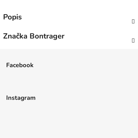
Popis
Značka
Bontrager
Z
á
Facebook
p
a
t
í
Instagram