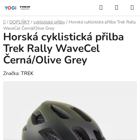
Přejít
Hledat
NÁKUP
na
KOŠÍK
obsah
Domů
/
DOPLŇKY
/
cyklistické přilby
/
Horská cyklistická přilba Trek Rally
WaveCel Černá/Olive Grey
Horská cyklistická přilba
Trek Rally WaveCel
Černá/Olive Grey
Značka:
TREK