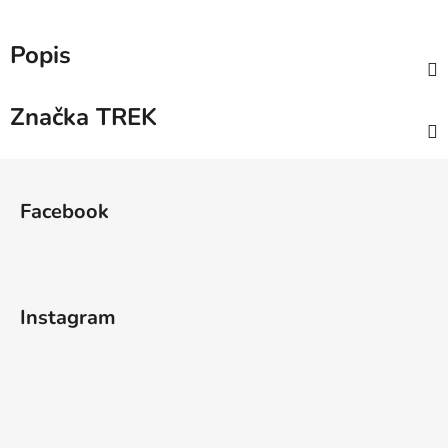
Popis
Značka
TREK
Z
á
Facebook
p
a
t
í
Instagram