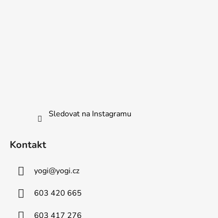
Sledovat na Instagramu
Kontakt
yogi
@
yogi.cz
603 420 665
603 417 276