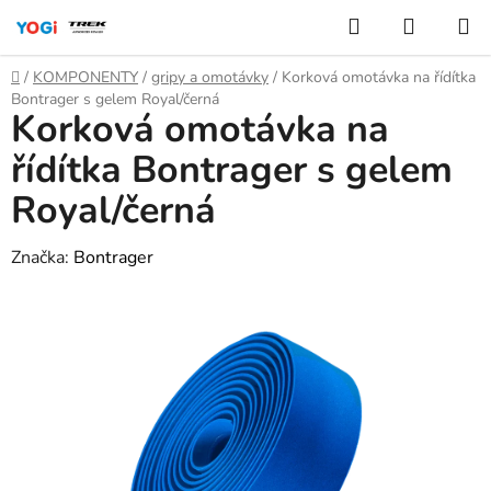
Přejít
Hledat
NÁKUP
na
KOŠÍK
obsah
Domů
/
KOMPONENTY
/
gripy a omotávky
/
Korková omotávka na řídítka
Bontrager s gelem Royal/černá
Korková omotávka na
řídítka Bontrager s gelem
Royal/černá
Značka:
Bontrager