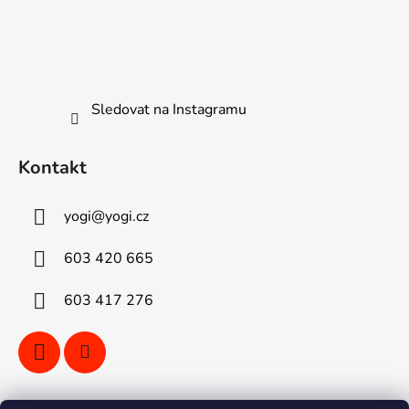
Sledovat na Instagramu
Kontakt
yogi
@
yogi.cz
603 420 665
603 417 276