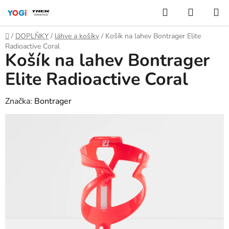
Přejít
Hledat
NÁKUP
na
KOŠÍK
obsah
Domů
/
DOPLŇKY
/
láhve a košíky
/
Košík na lahev Bontrager Elite
Radioactive Coral
Košík na lahev Bontrager
Elite Radioactive Coral
Značka:
Bontrager