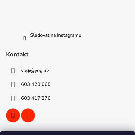
Sledovat na Instagramu
Kontakt
yogi
@
yogi.cz
603 420 665
603 417 276