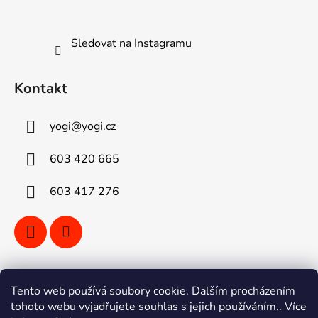
Sledovat na Instagramu
Kontakt
yogi
@
yogi.cz
603 420 665
603 417 276
Vyhledávání
Tento web používá soubory cookie. Dalším procházením
tohoto webu vyjadřujete souhlas s jejich používáním.. Více