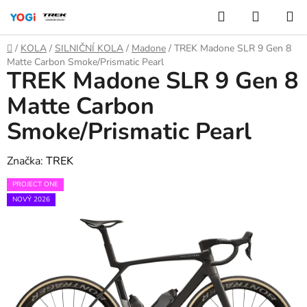
Přejít
Hledat
NÁKUP
na
KOŠÍK
obsah
Domů
/
KOLA
/
SILNIČNÍ KOLA
/
Madone
/
TREK Madone SLR 9 Gen 8
Matte Carbon Smoke/Prismatic Pearl
TREK Madone SLR 9 Gen 8
Matte Carbon
Smoke/Prismatic Pearl
Značka:
TREK
PROJECT ONE
NOVÝ 2026