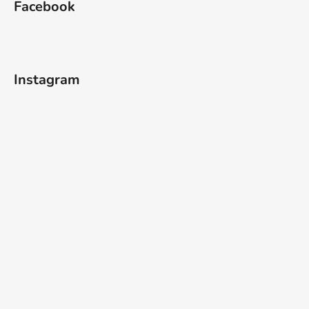
Facebook
p
a
t
í
Instagram