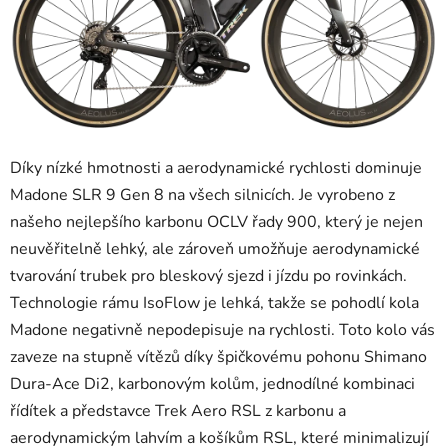
Díky nízké hmotnosti a aerodynamické rychlosti dominuje
Madone SLR 9 Gen 8 na všech silnicích. Je vyrobeno z
našeho nejlepšího karbonu OCLV řady 900, který je nejen
neuvěřitelně lehký, ale zároveň umožňuje aerodynamické
tvarování trubek pro bleskový sjezd i jízdu po rovinkách.
Technologie rámu IsoFlow je lehká, takže se pohodlí kola
Madone negativně nepodepisuje na rychlosti. Toto kolo vás
zaveze na stupně vítězů díky špičkovému pohonu Shimano
Dura-Ace Di2, karbonovým kolům, jednodílné kombinaci
řídítek a představce Trek Aero RSL z karbonu a
aerodynamickým lahvím a košíkům RSL, které minimalizují