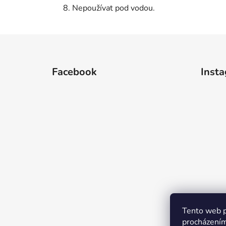
Nepoužívat pod vodou.
Z
á
Facebook
Inst
p
a
t
í
Tento web p
procházením