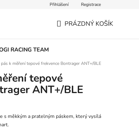
Přihlášení
Registrace
ak nakupovat
PRÁZDNÝ KOŠÍK
NÁKUPNÍ
KOŠÍK
OGI RACING TEAM
pás k měření tepové frekvence Bontrager ANT+/BLE
ěření tepové
ntrager ANT+/BLE
ce s měkkým a pratelným páskem, který vysílá
art.