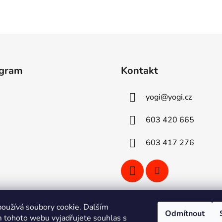
agram
Kontakt
yogi
@
yogi.cz
603 420 665
603 417 276
oužívá soubory cookie. Dalším
Odmítnout
 tohoto webu vyjadřujete souhlas s