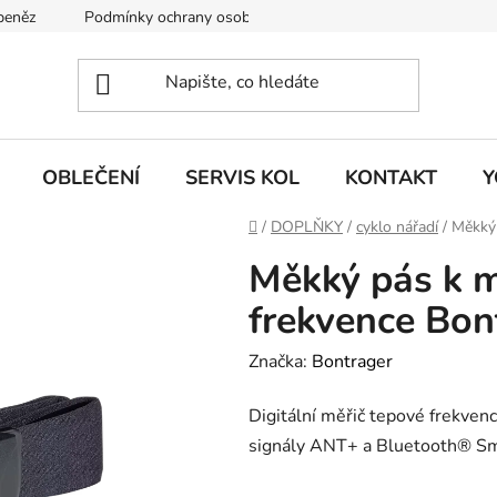
 peněz
Podmínky ochrany osobních údajů
KONTAKT
J
OBLEČENÍ
SERVIS KOL
KONTAKT
Y
Domů
/
DOPLŇKY
/
cyklo nářadí
/
Měkký 
Měkký pás k m
frekvence Bo
Značka:
Bontrager
Digitální měřič tepové frekven
signály ANT+ a Bluetooth® Sm