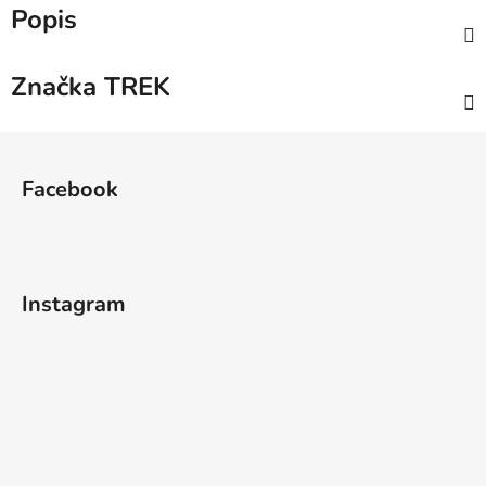
Popis
Značka
TREK
Z
á
Facebook
p
a
t
í
Instagram