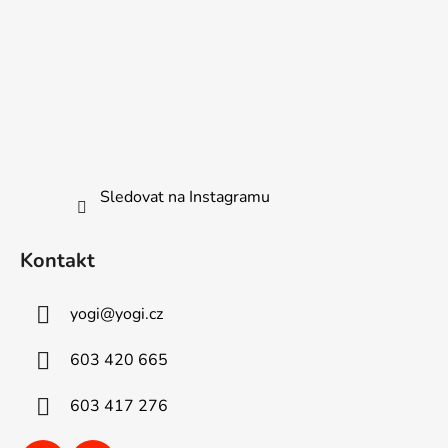
Sledovat na Instagramu
Kontakt
yogi
@
yogi.cz
603 420 665
603 417 276