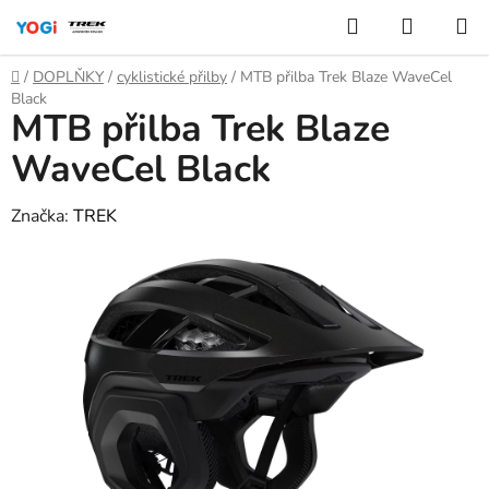
Přejít
Hledat
NÁKUP
na
KOŠÍK
obsah
Domů
/
DOPLŇKY
/
cyklistické přilby
/
MTB přilba Trek Blaze WaveCel
Black
MTB přilba Trek Blaze
WaveCel Black
Značka:
TREK