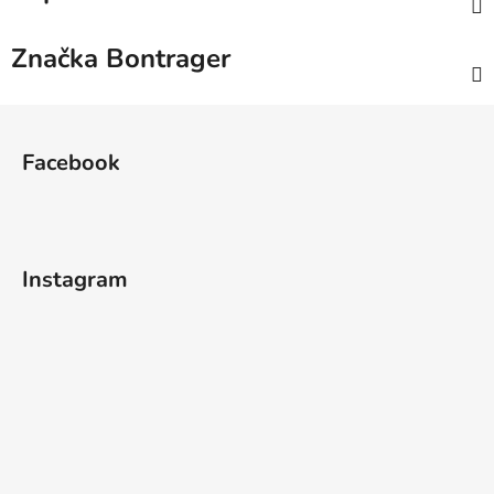
Značka
Bontrager
Z
á
Facebook
p
a
t
í
Instagram