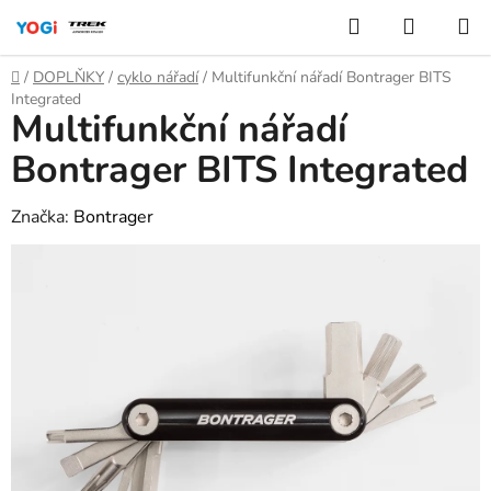
Přejít
Hledat
NÁKUP
na
KOŠÍK
obsah
Domů
/
DOPLŇKY
/
cyklo nářadí
/
Multifunkční nářadí Bontrager BITS
Integrated
Multifunkční nářadí
Bontrager BITS Integrated
Značka:
Bontrager