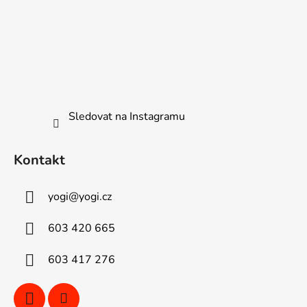
Sledovat na Instagramu
Kontakt
yogi
@
yogi.cz
603 420 665
603 417 276