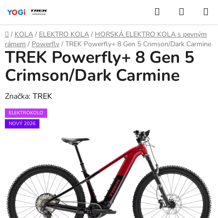
Přejít
Hledat
NÁKUP
na
KOŠÍK
obsah
Domů
/
KOLA
/
ELEKTRO KOLA
/
HORSKÁ ELEKTRO KOLA s pevným
rámem
/
Powerfly
/
TREK Powerfly+ 8 Gen 5 Crimson/Dark Carmine
TREK Powerfly+ 8 Gen 5
Crimson/Dark Carmine
Značka:
TREK
ELEKTROKOLO
NOVÝ 2026