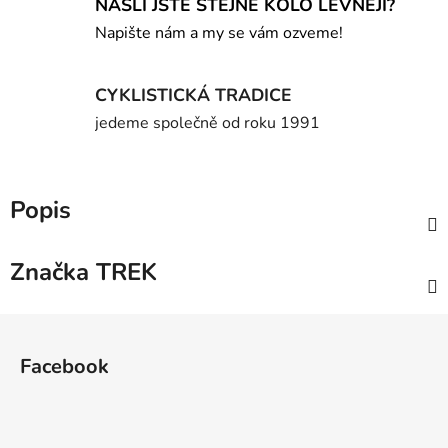
NAŠLI JSTE STEJNÉ KOLO LEVNĚJI?
Napište nám a my se vám ozveme!
CYKLISTICKÁ TRADICE
jedeme společně od roku 1991
Popis
Značka
TREK
Z
á
Facebook
p
a
t