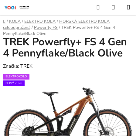
Přejít
Hledat
NÁKUP
na
KOŠÍK
obsah
Domů
/
KOLA
/
ELEKTRO KOLA
/
HORSKÁ ELEKTRO KOLA
celoodpružená
/
Powerfly FS
/
TREK Powerfly+ FS 4 Gen 4
Pennyflake/Black Olive
TREK Powerfly+ FS 4 Gen
4 Pennyflake/Black Olive
Značka:
TREK
ELEKTROKOLO
NOVÝ 2026