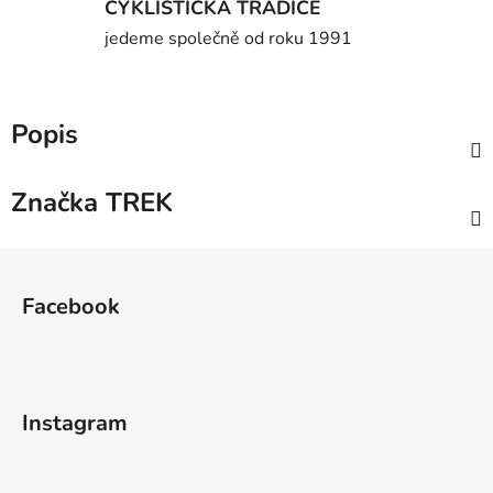
CYKLISTICKÁ TRADICE
jedeme společně od roku 1991
Popis
Značka
TREK
Z
á
Facebook
p
a
t
í
Instagram