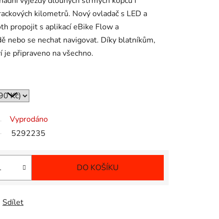
nadní výjezdy dlouhých strmých kopců i
rackových kilometrů. Nový ovladač s LED a
th propojit s aplikací eBike Flow a
zdě nebo se nechat navigovat. Díky blatníkům,
í je připraveno na všechno.
Vyprodáno
5292235
DO KOŠÍKU
Sdílet