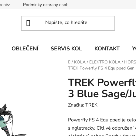
 peněz
Podmínky ochrany osobních údajů
KONTAKT
J
OBLEČENÍ
SERVIS KOL
KONTAKT
Y
Domů
/
KOLA
/
ELEKTRO KOLA
/
HORS
TREK Powerfly FS 4 Equipped Gen 3
TREK Powerfl
3 Blue Sage/J
Značka:
TREK
Powerfly FS 4 Equipped je cel
singletracky. Citlivé odpružení