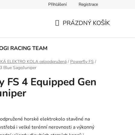
Přihlášení
Registrace
ak nakupovat
PRÁZDNÝ KOŠÍK
NÁKUPNÍ
KOŠÍK
OGI RACING TEAM
KÁ ELEKTRO KOLA celoodpružená
/
Powerfly FS
/
 Blue Sage/Juniper
y FS 4 Equipped Gen
uniper
oodpružené horské elektrokolo stavěné na
 vstřebá i velké terénní nerovnosti a výkonný