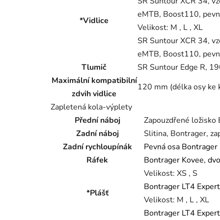
SR Suntour XCR 34, vzd
eMTB, Boost110, pevn
*Vidlice
Velikost:
M , L , XL
SR Suntour XCR 34, vzd
eMTB, Boost110, pevn
Tlumič
SR Suntour Edge R, 1
Maximální kompatibilní
120 mm (délka osy ke 
zdvih vidlice
Zapletená kola-výplety
Přední náboj
Zapouzdřené ložisko 
Zadní náboj
Slitina, Bontrager, 
Zadní rychloupínák
Pevná osa Bontrager 
Ráfek
Bontrager Kovee, dvo
Velikost:
XS , S
Bontrager LT4 Expert,
*Plášť
Velikost:
M , L , XL
Bontrager LT4 Expert,