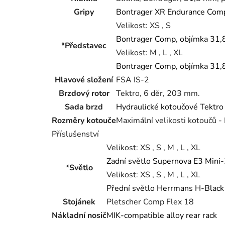
Gripy
Bontrager XR Endurance Com
Velikost:
XS , S
Bontrager Comp, objímka 31,8
*Představec
Velikost:
M , L , XL
Bontrager Comp, objímka 31,8
Hlavové složení
FSA IS-2
Brzdový rotor
Tektro, 6 děr, 203 mm.
Sada brzd
Hydraulické kotoučové Tekt
Rozměry kotouče
Maximální velikosti kotoučů -
Příslušenství
Velikost:
XS , S , M , L , XL
Zadní světlo Supernova E3 Mini
*Světlo
Velikost:
XS , S , M , L , XL
Přední světlo Herrmans H-Blac
Stojánek
Pletscher Comp Flex 18
Nákladní nosič
MIK-compatible alloy rear rack