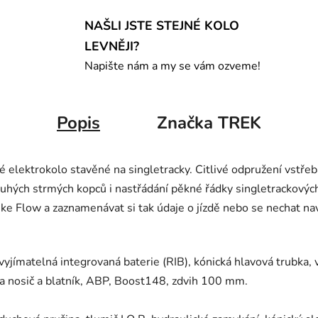
NAŠLI JSTE STEJNÉ KOLO
LEVNĚJI?
Napište nám a my se vám ozveme!
Popis
Značka
TREK
elektrokolo stavěné na singletracky. Citlivé odpružení vstřeb
uhých strmých kopců i nastřádání pěkné řádky singletrackových
Bike Flow a zaznamenávat si tak údaje o jízdě nebo se nechat n
vyjímatelná integrovaná baterie (RIB), kónická hlavová trubka,
na nosič a blatník, ABP, Boost148, zdvih 100 mm.