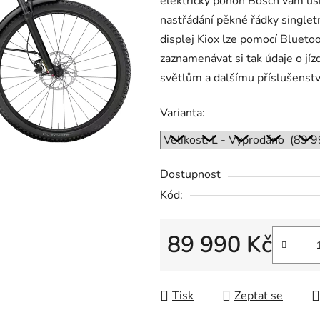
elektrický pohon Bosch vám us
nastřádání pěkné řádky singlet
displej Kiox lze pomocí Bluetoo
zaznamenávat si tak údaje o jí
světlům a dalšímu příslušenstv
Varianta:
Dostupnost
Kód:
89 990 Kč
Měrná cena:
Tisk
Zeptat se