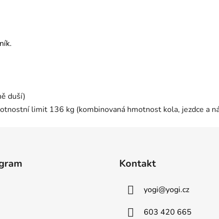
ník.
ně duší)
tnostní limit 136 kg (kombinovaná hmotnost kola, jezdce a ná
agram
Kontakt
yogi
@
yogi.cz
603 420 665