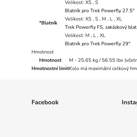
Velikost:
XS , S
Blatník pro Trek Powerfly 27.5"
Velikost:
XS , S , M , L , XL
*Blatník
Trek Powerfly FS, zakázkový blat
Velikost:
M , L , XL
Blatník pro Trek Powerfly 29"
Hmotnost
Hmotnost
M - 25.65 kg / 56.55 lbs (včet
Hmotnostní limit
Kolo má maximální celkový hmo
Z
á
Facebook
Inst
p
a
t
í