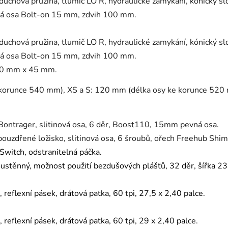
uchová pružina, tlumič LO R, hydraulické zamykání, kónický sl
á osa Bolt-on 15 mm, zdvih 100 mm.
uchová pružina, tlumič LO R, hydraulické zamykání, kónický sl
á osa Bolt-on 15 mm, zdvih 100 mm.
90 mm x 45 mm.
korunce 540 mm), XS a S: 120 mm (délka osy ke korunce 520
Bontrager, slitinová osa, 6 děr, Boost110, 15mm pevná osa.
zapouzdřené ložisko, slitinová osa, 6 šroubů, ořech Freehub S
Switch, odstranitelná páčka.
ustěnný, možnost použití bezdušových plášťů, 32 děr, šířka 23
 reflexní pásek, drátová patka, 60 tpi, 27,5 x 2,40 palce.
 reflexní pásek, drátová patka, 60 tpi, 29 x 2,40 palce.