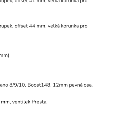
oupek, offset 41 mm, velká korunka pro
oupek, offset 44 mm, velká korunka pro
 mm)
himano 8/9/10, Boost148, 12mm pevná osa.
 mm, ventilek Presta.