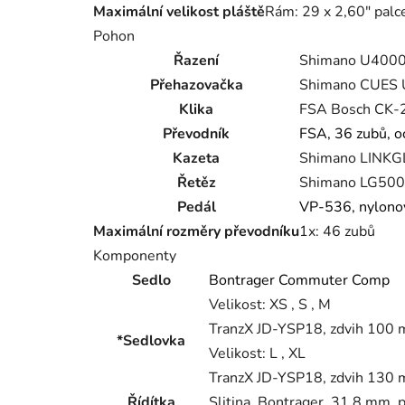
Maximální velikost pláště
Rám: 29 x 2,60" palce 
Pohon
Řazení
Shimano U4000, 
Přehazovačka
Shimano CUES 
Klika
FSA Bosch CK-2
Převodník
FSA, 36 zubů, o
Kazeta
Shimano LINKGL
Řetěz
Shimano LG500, 
Pedál
VP-536, nylono
Maximální rozměry převodníku
1x: 46 zubů
Komponenty
Sedlo
Bontrager Commuter Comp
Velikost:
XS , S , M
TranzX JD-YSP18, zdvih 100 m
*Sedlovka
Velikost:
L , XL
TranzX JD-YSP18, zdvih 130 m
Řídítka
Slitina, Bontrager, 31,8 mm,