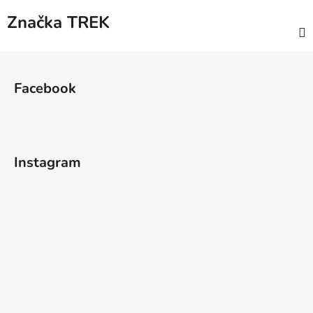
Značka
TREK
Z
á
Facebook
p
a
t
í
Instagram