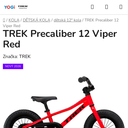
Přejít
Hledat
NÁKUP
na
KOŠÍK
obsah
Domů
/
KOLA
/
DĚTSKÁ KOLA
/
dětská 12" kola
/
TREK Precaliber 12
Viper Red
TREK Precaliber 12 Viper
Red
Značka:
TREK
NOVÝ 2026