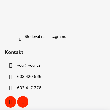
Sledovat na Instagramu
Kontakt
yogi
@
yogi.cz
603 420 665
603 417 276