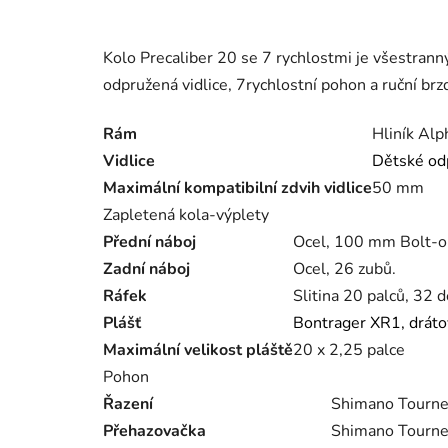
Kolo Precaliber 20 se 7 rychlostmi je všestrann
odpružená vidlice, 7rychlostní pohon a ruční br
Rám
Hliník Alp
Vidlice
Dětské odp
Maximální kompatibilní zdvih vidlice
50 mm
Zapletená kola-výplety
Přední náboj
Ocel, 100 mm Bolt-o
Zadní náboj
Ocel, 26 zubů.
Ráfek
Slitina 20 palců, 32 d
Plášť
Bontrager XR1, drátov
Maximální velikost pláště
20 x 2,25 palce
Pohon
Řazení
Shimano Tourne
Přehazovačka
Shimano Tourn