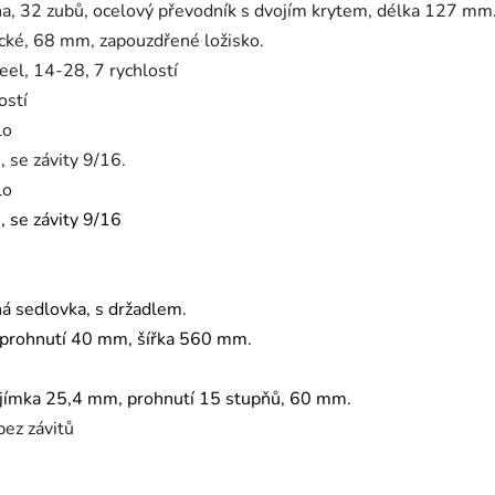
na, 32 zubů, ocelový převodník s dvojím krytem, délka 127 mm
cké, 68 mm, zapouzdřené ložisko.
l, 14-28, 7 rychlostí
ostí
lo
, se závity 9/16.
lo
, se závity 9/16
á sedlovka, s držadlem.
 prohnutí 40 mm, šířka 560 mm.
bjímka 25,4 mm, prohnutí 15 stupňů, 60 mm.
bez závitů