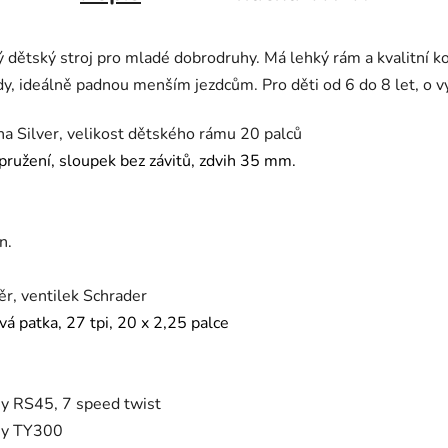
ý dětský stroj pro mladé dobrodruhy. Má lehký rám a kvalitní k
zdy, ideálně padnou menším jezdcům. Pro děti od 6 do 8 let, o 
ha Silver, velikost dětského rámu 20 palců
ružení, sloupek bez závitů, zdvih 35 mm.
n.
ěr, ventilek Schrader
á patka, 27 tpi, 20 x 2,25 palce
y RS45, 7 speed twist
ey TY300