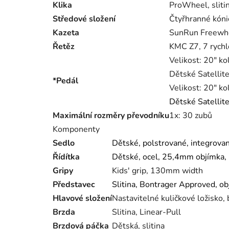
Klika
ProWheel, sliti
Středové složení
Čtyřhranné kóni
Kazeta
SunRun Freewhee
Řetěz
KMC Z7, 7 rychl
Velikost:
20" ko
Dětské Satellite
*Pedál
Velikost:
20" ko
Dětské Satellite
Maximální rozměry převodníku
1x: 30 zubů
Komponenty
Sedlo
Dětské, polstrované, integrovan
Řídítka
Dětské, ocel, 25,4mm objímka,
Gripy
Kids' grip, 130mm width
Představec
Slitina, Bontrager Approved, o
Hlavové složení
Nastavitelné kuličkové ložisko, 
Brzda
Slitina, Linear-Pull
Brzdová páčka
Dětská, slitina