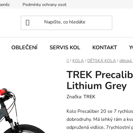
 peněz
Podmínky ochrany osobních údajů
KONTAKT
J
OBLEČENÍ
SERVIS KOL
KONTAKT
Y
Domů
/
KOLA
/
DĚTSKÁ KOLA
/
dětská 
TREK Precalib
Lithium Grey
Značka:
TREK
Kolo Precaliber 20 se 7 rychlo
dobrodruhy. Má lehký rám a kva
odpružená vidlice, 7rychlostní