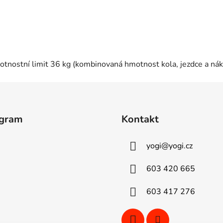
tnostní limit 36 kg (kombinovaná hmotnost kola, jezdce a nák
agram
Kontakt
yogi
@
yogi.cz
603 420 665
603 417 276