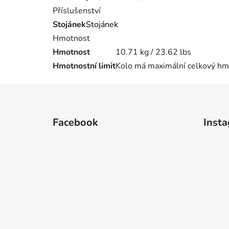
Příslušenství
Stojánek
Stojánek
Hmotnost
Hmotnost
10.71 kg / 23.62 lbs
Hmotnostní limit
Kolo má maximální celkový hmo
Z
á
Facebook
Inst
p
a
t
í