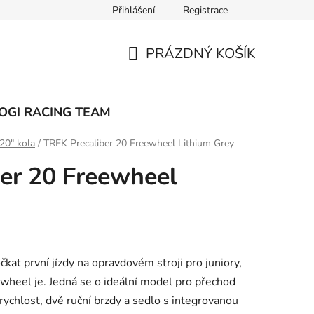
Přihlášení
Registrace
ak nakupovat
PRÁZDNÝ KOŠÍK
NÁKUPNÍ
KOŠÍK
OGI RACING TEAM
20" kola
/
TREK Precaliber 20 Freewheel Lithium Grey
er 20 Freewheel
kat první jízdy na opravdovém stroji pro juniory,
wheel je. Jedná se o ideální model pro přechod
rychlost, dvě ruční brzdy a sedlo s integrovanou