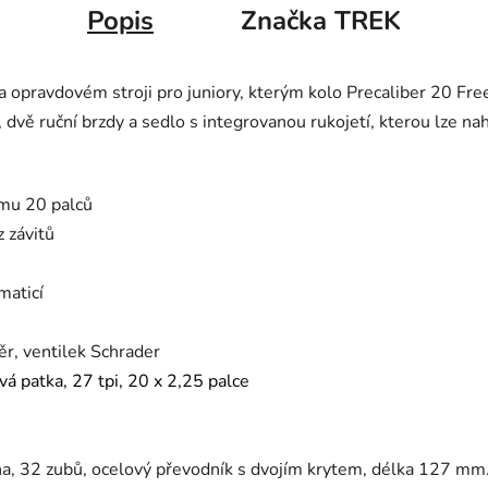
Popis
Značka
TREK
na opravdovém stroji pro juniory, kterým kolo Precaliber 20 Fre
 dvě ruční brzdy a sedlo s integrovanou rukojetí, kterou lze na
ámu 20 palců
 závitů
maticí
ěr, ventilek Schrader
á patka, 27 tpi, 20 x 2,25 palce
na, 32 zubů, ocelový převodník s dvojím krytem, délka 127 mm