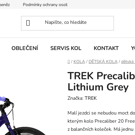
 peněz
Podmínky ochrany osobních údajů
KONTAKT
J
OBLEČENÍ
SERVIS KOL
KONTAKT
Y
Domů
/
KOLA
/
DĚTSKÁ KOLA
/
dětská 
TREK Precalib
Lithium Grey
Značka:
TREK
Malí jezdci se nebudou moct doč
kterým kolo Precaliber 20 Free
z balančních koleček. Má jednu 