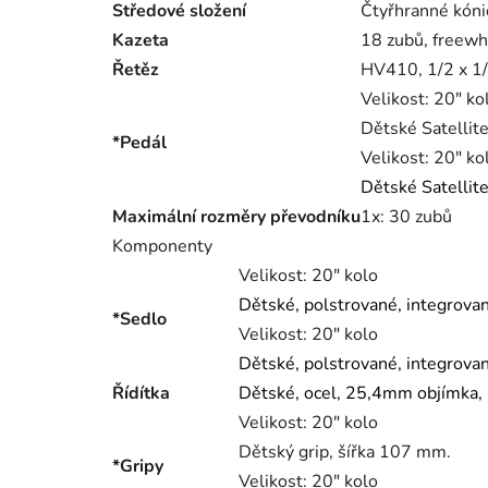
Středové složení
Čtyřhranné kóni
Kazeta
18 zubů, freewh
Řetěz
HV410, 1/2 x 1
Velikost:
20" ko
Dětské Satellite
*Pedál
Velikost:
20" ko
Dětské Satellite
Maximální rozměry převodníku
1x: 30 zubů
Komponenty
Velikost:
20" kolo
Dětské, polstrované, integrovan
*Sedlo
Velikost:
20" kolo
Dětské, polstrované, integrovan
Řídítka
Dětské, ocel, 25,4mm objímka,
Velikost:
20" kolo
Dětský grip, šířka 107 mm.
*Gripy
Velikost:
20" kolo