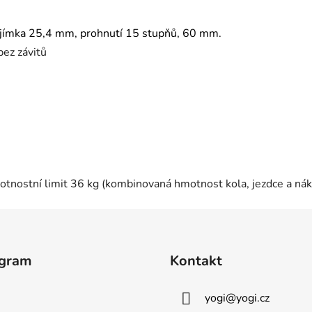
bjímka 25,4 mm, prohnutí 15 stupňů, 60 mm.
bez závitů
tnostní limit 36 kg (kombinovaná hmotnost kola, jezdce a nák
agram
Kontakt
yogi
@
yogi.cz