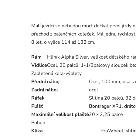
Malí jezdci se nebudou moct dočkat první jízdy 
přechod z balančních koleček. Má jednu rychlost,
8 let, o výšce 114 až 132 cm.
Rám
Hliník Alpha Silver, velikost dětského r
Vidlice
Ocel, 20 palců, 1-1/8palcový sloupek bez
Zapletená kola-výplety
Přední náboj
Ocel, 100 mm, osa s 
Zadní náboj
ocel
Ráfek
Slitina 20 palců, 32 d
Plášť
Bontrager XR1, drátov
Maximální velikost pláště
20 x 2,25 palce
Pohon
Klika
ProWheel, sliti