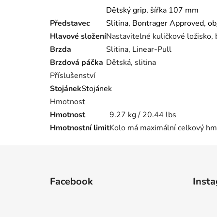
Dětský grip, šířka 107 mm
Představec
Slitina, Bontrager Approved, o
Hlavové složení
Nastavitelné kuličkové ložisko, 
Brzda
Slitina, Linear-Pull
Brzdová páčka
Dětská, slitina
Příslušenství
Stojánek
Stojánek
Hmotnost
Hmotnost
9.27 kg / 20.44 lbs
Hmotnostní limit
Kolo má maximální celkový hmo
Z
á
Facebook
Inst
p
a
t