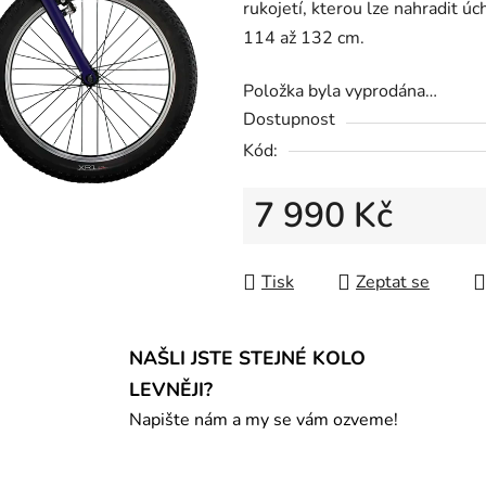
rukojetí, kterou lze nahradit úc
114 až 132 cm.
Položka byla vyprodána…
Dostupnost
Kód:
7 990 Kč
Měrná cena:
Tisk
Zeptat se
NAŠLI JSTE STEJNÉ KOLO
LEVNĚJI?
Napište nám a my se vám ozveme!