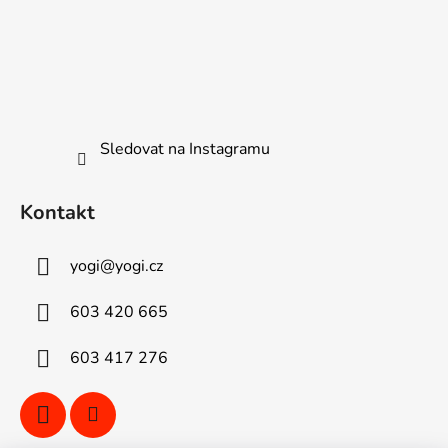
Sledovat na Instagramu
Kontakt
yogi
@
yogi.cz
603 420 665
603 417 276