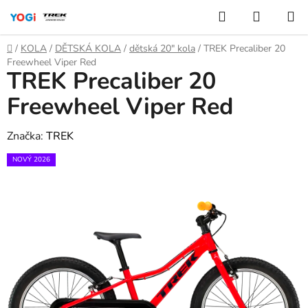
Přejít
Hledat
NÁKUP
na
KOŠÍK
obsah
Domů
/
KOLA
/
DĚTSKÁ KOLA
/
dětská 20" kola
/
TREK Precaliber 20
Freewheel Viper Red
TREK Precaliber 20
Freewheel Viper Red
Značka:
TREK
NOVÝ 2026