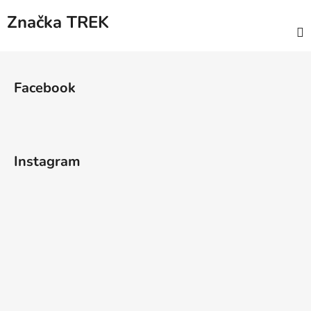
Značka
TREK
Z
á
Facebook
p
a
t
í
Instagram