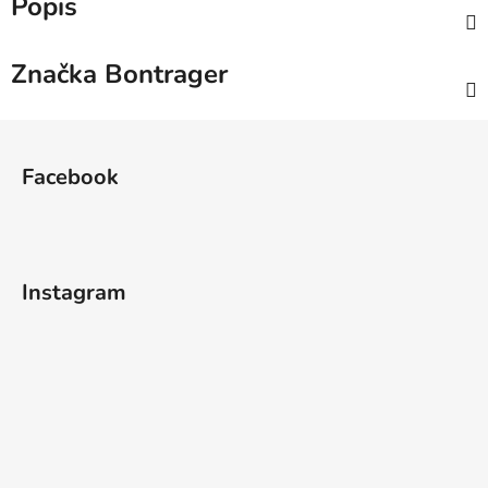
Popis
Značka
Bontrager
Z
á
Facebook
p
a
t
í
Instagram