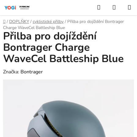
Přejít
Hledat
NÁKUP
na
KOŠÍK
obsah
Domů
/
DOPLŇKY
/
cyklistické přilby
/
Přilba pro dojíždění Bontrager
Charge WaveCel Battleship Blue
Přilba pro dojíždění
Bontrager Charge
WaveCel Battleship Blue
Značka:
Bontrager