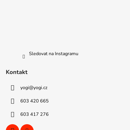
Sledovat na Instagramu
Kontakt
yogi
@
yogi.cz
603 420 665
603 417 276