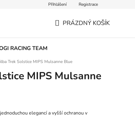
Přihlášení
Registrace
ak nakupovat
PRÁZDNÝ KOŠÍK
NÁKUPNÍ
KOŠÍK
OGI RACING TEAM
ilba Trek Solstice MIPS Mulsanne Blue
olstice MIPS Mulsanne
 jednoduchou elegancí a vyšší ochranou v