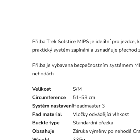
Přilba Trek Solstice MIPS je ideální pro jezdce, k
praktický systém zapínání a usnadňuje přechod z t
Přilba je vybavena bezpečnostním systémem MIPS,
nehodách.
Velikost
S/M
Circumference
51-58 cm
Systém nastavení
Headmaster 3
Pad material
Vložky odvádějící vlhkost
Buckle type
Standardní přezka
Obsahuje
Záruka výměny po nehodě Cr
Weight
335g