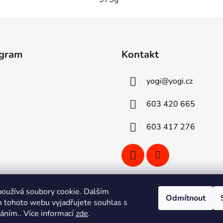
agram
Kontakt
yogi
@
yogi.cz
603 420 665
603 417 276
oužívá soubory cookie. Dalším
Odmítnout
 tohoto webu vyjadřujete souhlas s
Sledovat na Instagramu
váním.. Více informací
zde
.