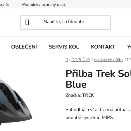
 peněz
Podmínky ochrany osobních údajů
KONTAKT
J
OBLEČENÍ
SERVIS KOL
KONTAKT
Y
Domů
/
DOPLŇKY
/
cyklistické přilby
/
Př
Přilba Trek S
Blue
Značka:
TREK
Pohodlná a všestranná přilba s
podobě systému MIPS.