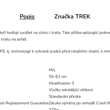
Popis
Značka
TREK
teří hodlají vyrážet na silnici i traily. Tato přilba oplývající 
railu na asfalt.
 tj. technologií k ochraně jezdců před rotačními silami, k nimž
M/L
55-61 cm
Headmaster 3
Vložky odvádějící vlhkost
Standardní přezka
ash Replacement Guarantee
Záruka výměny po nehodě Crash 
375g