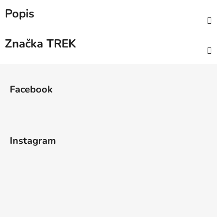
Popis
Značka
TREK
Z
á
Facebook
p
a
t
í
Instagram