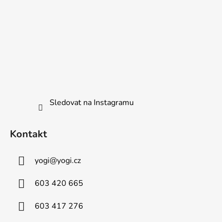
Sledovat na Instagramu
Kontakt
yogi
@
yogi.cz
603 420 665
603 417 276