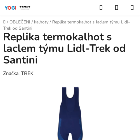
Přejít
Hledat
NÁKUP
na
KOŠÍK
obsah
Domů
/
OBLEČENÍ
/
kalhoty
/
Replika termokalhot s laclem týmu Lidl-
Trek od Santini
Replika termokalhot s
laclem týmu Lidl-Trek od
Santini
Značka:
TREK