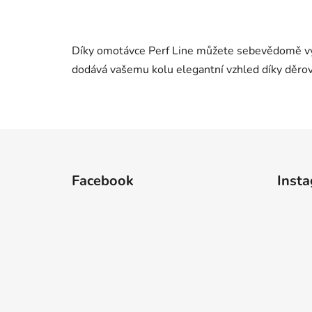
Díky omotávce Perf Line můžete sebevědomě vyr
dodává vašemu kolu elegantní vzhled díky děrov
Z
á
Facebook
Inst
p
a
t
í