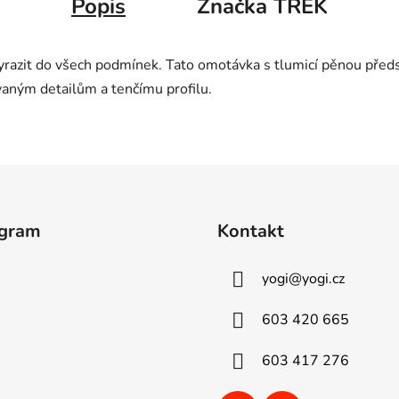
Popis
Značka
TREK
azit do všech podmínek. Tato omotávka s tlumicí pěnou předst
aným detailům a tenčímu profilu.
agram
Kontakt
yogi
@
yogi.cz
603 420 665
603 417 276