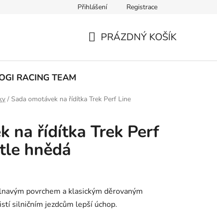
Přihlášení
Registrace
ak nakupovat
PRÁZDNÝ KOŠÍK
NÁKUPNÍ
KOŠÍK
OGI RACING TEAM
ky
/
Sada omotávek na řídítka Trek Perf Line
 na řídítka Trek Perf
ětle hnědá
řilnavým povrchem a klasickým děrovaným
stí silničním jezdcům lepší úchop.