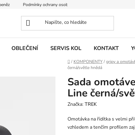
 peněz
Podmínky ochrany osobních údajů
KONTAKT
J
OBLEČENÍ
SERVIS KOL
KONTAKT
Y
Domů
/
KOMPONENTY
/
gripy a omotáv
černá/světle hnědá
Sada omotávek
Line černá/sv
Značka:
TREK
Omotávka na řídítka s velmi p
vzhledem a tenčím profilem zaji