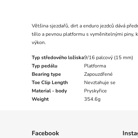
Většina sjezdařů, dirt a enduro jezdců dává před
tělo a pevnou platformu s vyměnitelnými piny, k
výkon.
Typ středového ložiska
9/16 palcový (15 mm)
Typ pedálu
Platforma
Bearing type
Zapouzdřené
Toe Clip Length
Nevztahuje se
Material - body
Pryskyřice
Weight
354.6g
Z
á
Facebook
Inst
p