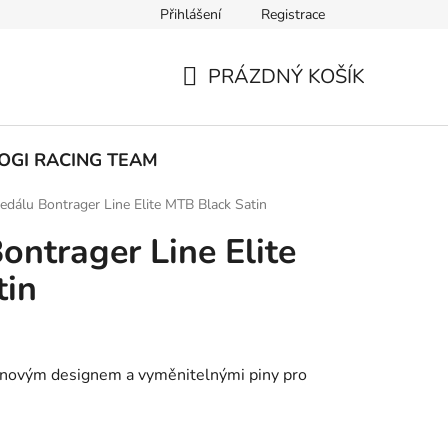
Přihlášení
Registrace
ak nakupovat
PRÁZDNÝ KOŠÍK
NÁKUPNÍ
KOŠÍK
OGI RACING TEAM
edálu Bontrager Line Elite MTB Black Satin
ontrager Line Elite
tin
novým designem a vyměnitelnými piny pro