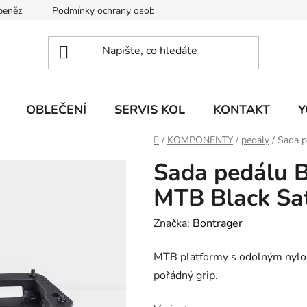
 peněz
Podmínky ochrany osobních údajů
KONTAKT
J
OBLEČENÍ
SERVIS KOL
KONTAKT
Y
Domů
/
KOMPONENTY
/
pedály
/
Sada p
Sada pedálu B
MTB Black Sa
Značka:
Bontrager
MTB platformy s odolným nylo
pořádný grip.