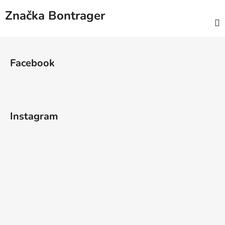
Značka
Bontrager
Z
á
Facebook
p
a
t
í
Instagram