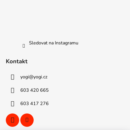
Sledovat na Instagramu
Kontakt
yogi
@
yogi.cz
603 420 665
603 417 276