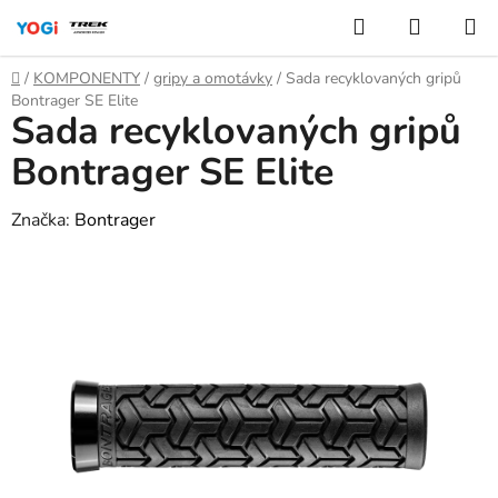
Přejít
Hledat
NÁKUP
na
KOŠÍK
obsah
Domů
/
KOMPONENTY
/
gripy a omotávky
/
Sada recyklovaných gripů
Bontrager SE Elite
Sada recyklovaných gripů
Bontrager SE Elite
Značka:
Bontrager