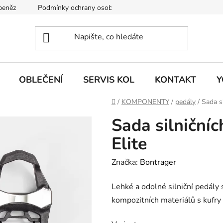
 peněz
Podmínky ochrany osobních údajů
KONTAKT
J
OBLEČENÍ
SERVIS KOL
KONTAKT
Y
Domů
/
KOMPONENTY
/
pedály
/
Sada s
Sada silniční
Elite
Značka:
Bontrager
Lehké a odolné silniční pedály 
kompozitních materiálů s kufr