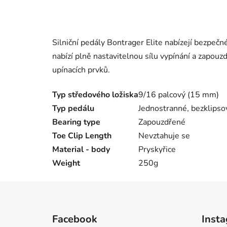
Silniční pedály Bontrager Elite nabízejí bezpečn
nabízí plně nastavitelnou sílu vypínání a zapouz
upínacích prvků.
Typ středového ložiska
9/16 palcový (15 mm)
Typ pedálu
Jednostranné, bezklipso
Bearing type
Zapouzdřené
Toe Clip Length
Nevztahuje se
Material - body
Pryskyřice
Weight
250g
Z
á
Facebook
Inst
p