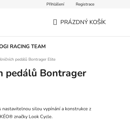
Přihlášení
Registrace
ak nakupovat
PRÁZDNÝ KOŠÍK
NÁKUPNÍ
KOŠÍK
OGI RACING TEAM
ilničních pedálů Bontrager Elite
ch pedálů Bontrager
s nastavitelnou silou vypínání a konstrukce z
y KÉO® značky Look Cycle.