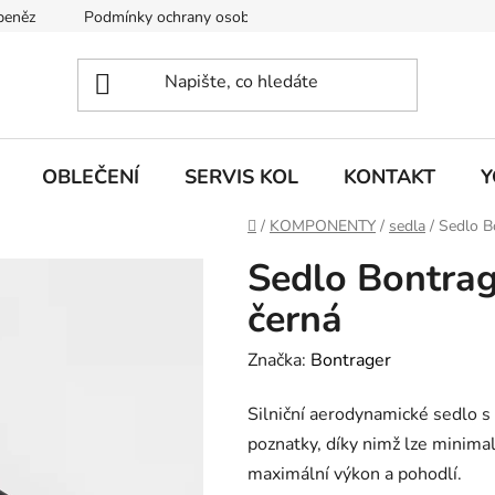
 peněz
Podmínky ochrany osobních údajů
KONTAKT
J
OBLEČENÍ
SERVIS KOL
KONTAKT
Y
Domů
/
KOMPONENTY
/
sedla
/
Sedlo B
Sedlo Bontra
černá
Značka:
Bontrager
Silniční aerodynamické sedlo s
poznatky, díky nimž lze minima
maximální výkon a pohodlí.