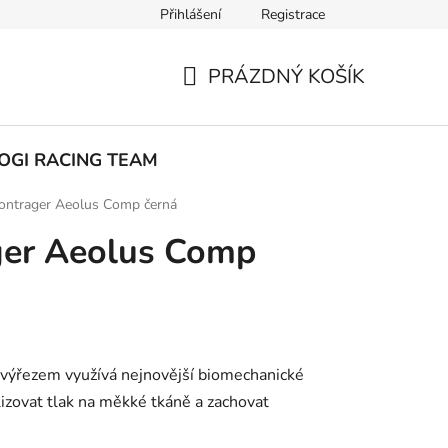
Přihlášení
Registrace
ak nakupovat
PRÁZDNÝ KOŠÍK
NÁKUPNÍ
KOŠÍK
OGI RACING TEAM
ontrager Aeolus Comp černá
ger Aeolus Comp
 výřezem využívá nejnovější biomechanické
lizovat tlak na měkké tkáně a zachovat