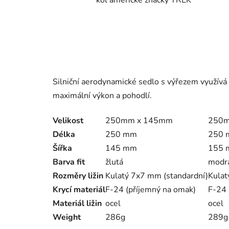
Silniční aerodynamické sedlo s výřezem využívá 
maximální výkon a pohodlí.
Velikost
250mm x 145mm
250m
Délka
250 mm
250
Šířka
145 mm
155
Barva fit
žlutá
modr
Rozměry ližin
Kulatý 7x7 mm (standardní)
Kulat
Krycí materiál
F-24 (příjemný na omak)
F-24 
Materiál ližin
ocel
ocel
Weight
286g
289g