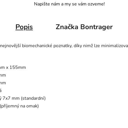
Napište nám a my se vám ozveme!
Popis
Značka
Bontrager
nejnovější biomechanické poznatky, díky nimž lze minimalizova
m x 155mm
 mm
 mm
á
ý 7x7 mm (standardní)
(příjemný na omak)