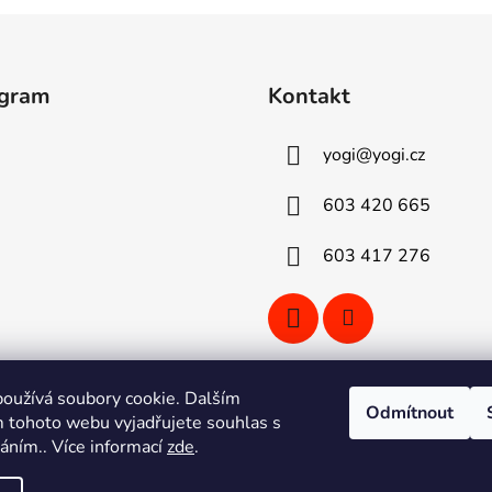
agram
Kontakt
yogi
@
yogi.cz
603 420 665
603 417 276
oužívá soubory cookie. Dalším
Odmítnout
 tohoto webu vyjadřujete souhlas s
Sledovat na Instagramu
váním.. Více informací
zde
.