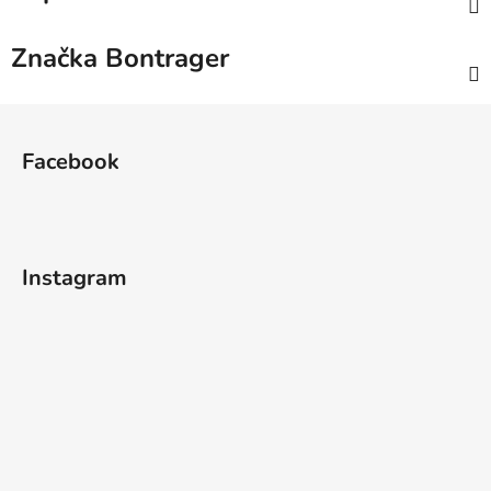
Značka
Bontrager
Z
á
Facebook
p
a
t
í
Instagram