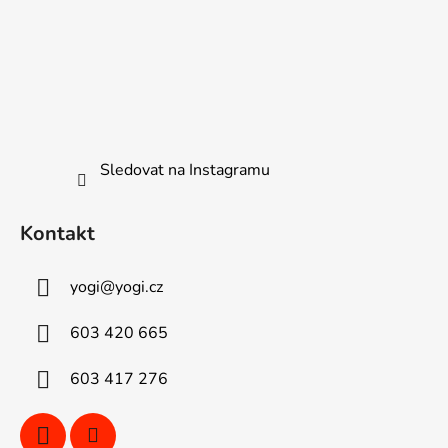
Sledovat na Instagramu
Kontakt
yogi
@
yogi.cz
603 420 665
603 417 276