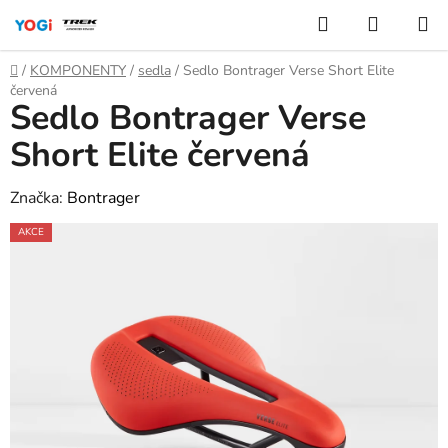
Přejít
Hledat
NÁKUP
na
KOŠÍK
obsah
Domů
/
KOMPONENTY
/
sedla
/
Sedlo Bontrager Verse Short Elite
červená
Sedlo Bontrager Verse
Short Elite červená
Značka:
Bontrager
AKCE