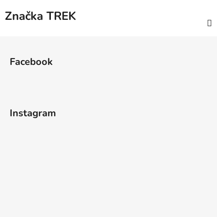
Značka
TREK
Z
á
Facebook
p
a
t
í
Instagram