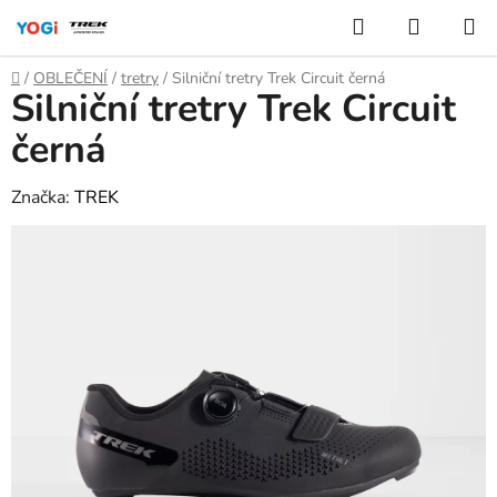
Přejít
Hledat
NÁKUP
na
KOŠÍK
obsah
Domů
/
OBLEČENÍ
/
tretry
/
Silniční tretry Trek Circuit černá
Silniční tretry Trek Circuit
černá
Značka:
TREK