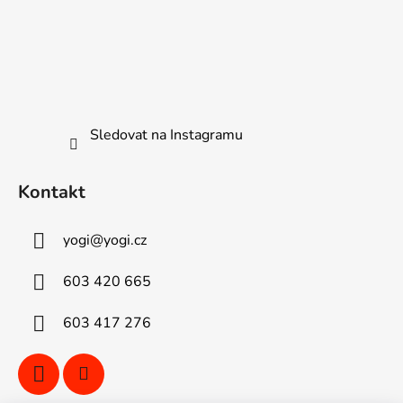
Sledovat na Instagramu
Kontakt
yogi
@
yogi.cz
603 420 665
603 417 276