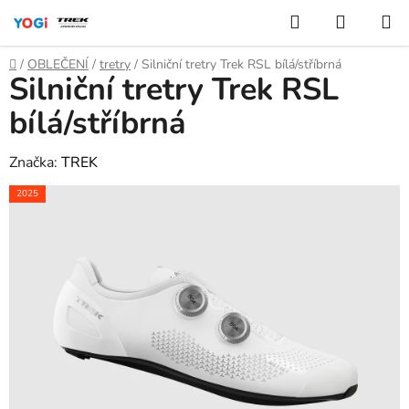
Přejít
Hledat
NÁKUP
na
KOŠÍK
obsah
Domů
/
OBLEČENÍ
/
tretry
/
Silniční tretry Trek RSL bílá/stříbrná
Silniční tretry Trek RSL
bílá/stříbrná
Značka:
TREK
2025