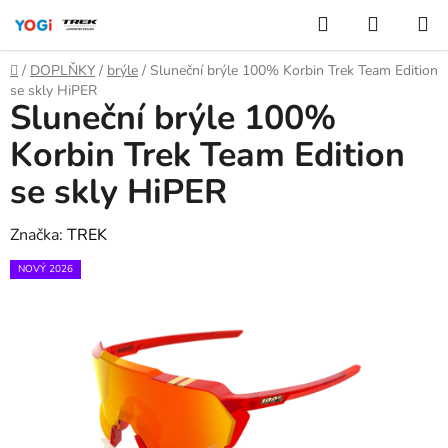
Přejít
Hledat
NÁKUP
na
KOŠÍK
obsah
Domů
/
DOPLŇKY
/
brýle
/
Sluneční brýle 100% Korbin Trek Team Edition
se skly HiPER
Sluneční brýle 100%
Korbin Trek Team Edition
se skly HiPER
Značka:
TREK
NOVÝ 2026