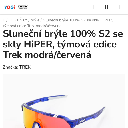
Přejít
Hledat
NÁKUP
na
KOŠÍK
obsah
Domů
/
DOPLŇKY
/
brýle
/
Sluneční brýle 100% S2 se skly HiPER,
týmová edice Trek modrá/červená
Sluneční brýle 100% S2 se
skly HiPER, týmová edice
Trek modrá/červená
Značka:
TREK