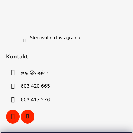
Sledovat na Instagramu
Kontakt
yogi
@
yogi.cz
603 420 665
603 417 276