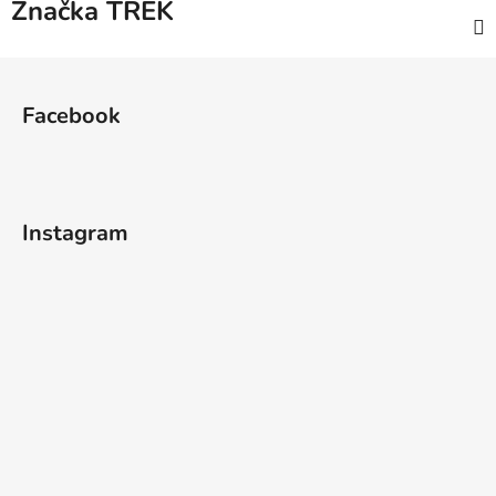
Značka
TREK
Z
á
Facebook
p
a
t
í
Instagram