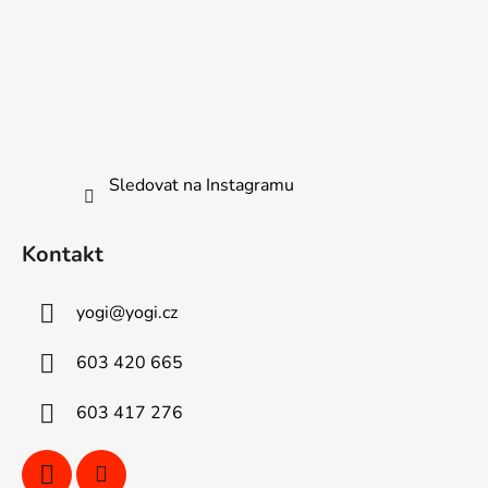
Sledovat na Instagramu
Kontakt
yogi
@
yogi.cz
603 420 665
603 417 276