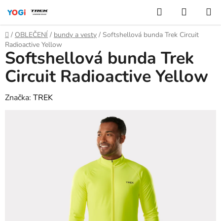
Přejít
Hledat
NÁKUP
na
KOŠÍK
obsah
Domů
/
OBLEČENÍ
/
bundy a vesty
/
Softshellová bunda Trek Circuit
Radioactive Yellow
Softshellová bunda Trek
Circuit Radioactive Yellow
Značka:
TREK