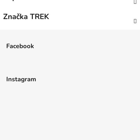
Značka
TREK
Z
á
Facebook
p
a
t
í
Instagram