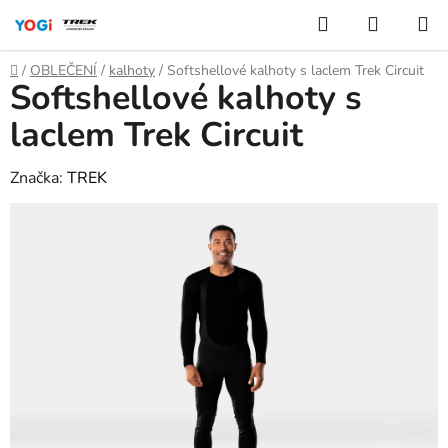
Přejít
Hledat
NÁKUP
na
KOŠÍK
obsah
Domů
/
OBLEČENÍ
/
kalhoty
/
Softshellové kalhoty s laclem Trek Circuit
Softshellové kalhoty s
laclem Trek Circuit
Značka:
TREK