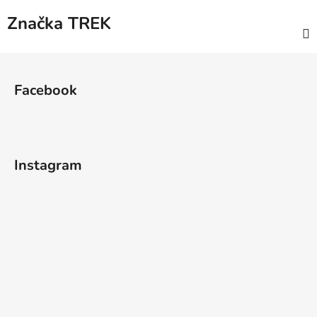
Značka
TREK
Z
á
Facebook
p
a
t
í
Instagram