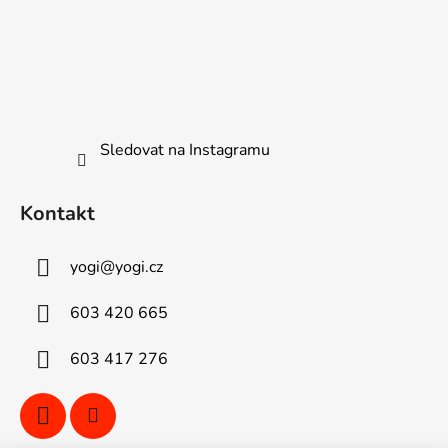
Sledovat na Instagramu
Kontakt
yogi
@
yogi.cz
603 420 665
603 417 276