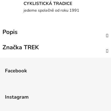
CYKLISTICKÁ TRADICE
jedeme společně od roku 1991
Popis
Značka
TREK
Z
á
Facebook
p
a
t
í
Instagram