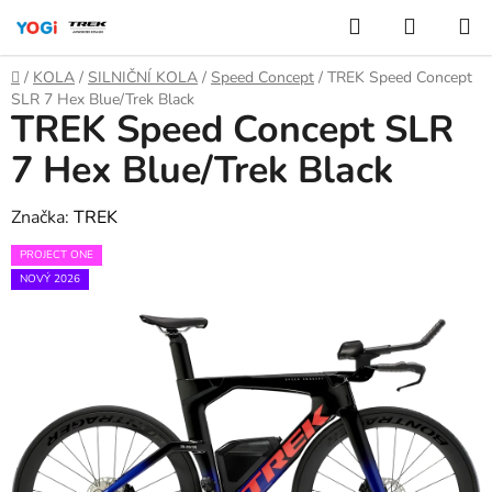
Přejít
Hledat
NÁKUP
na
KOŠÍK
obsah
Domů
/
KOLA
/
SILNIČNÍ KOLA
/
Speed Concept
/
TREK Speed Concept
SLR 7 Hex Blue/Trek Black
TREK Speed Concept SLR
7 Hex Blue/Trek Black
Značka:
TREK
PROJECT ONE
NOVÝ 2026