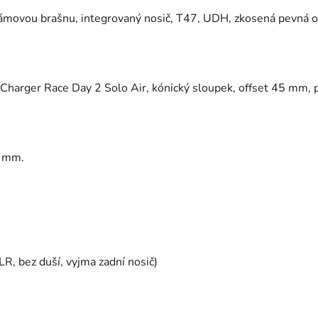
rámovou brašnu, integrovaný nosič, T47, UDH, zkosená pevná 
Charger Race Day 2 Solo Air, kónický sloupek, offset 45 mm,
5 mm.
R, bez duší, vyjma zadní nosič)