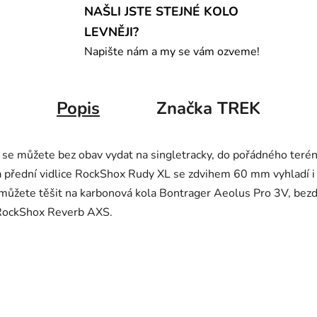
NAŠLI JSTE STEJNÉ KOLO
LEVNĚJI?
Napište nám a my se vám ozveme!
Popis
Značka
TREK
se můžete bez obav vydat na singletracky, do pořádného terén
přední vidlice RockShox Rudy XL se zdvihem 60 mm vyhladí i n
 můžete těšit na karbonová kola Bontrager Aeolus Pro 3V, bez
 RockShox Reverb AXS.