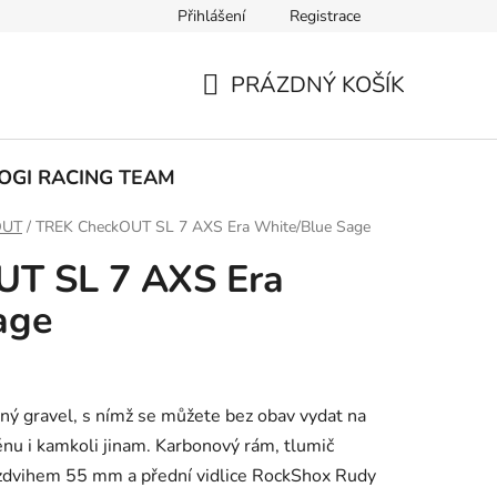
Přihlášení
Registrace
ak nakupovat
PRÁZDNÝ KOŠÍK
NÁKUPNÍ
KOŠÍK
OGI RACING TEAM
OUT
/
TREK CheckOUT SL 7 AXS Era White/Blue Sage
T SL 7 AXS Era
age
ý gravel, s nímž se můžete bez obav vydat na
énu i kamkoli jinam. Karbonový rám, tlumič
zdvihem 55 mm a přední vidlice RockShox Rudy