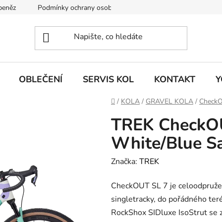
 peněz
Podmínky ochrany osobních údajů
KONTAKT
J
OBLEČENÍ
SERVIS KOL
KONTAKT
Y
Domů
/
KOLA
/
GRAVEL KOLA
/
Check
TREK CheckOU
White/Blue S
Značka:
TREK
CheckOUT SL 7 je celoodpružen
singletracky, do pořádného ter
RockShox SIDluxe IsoStrut se 