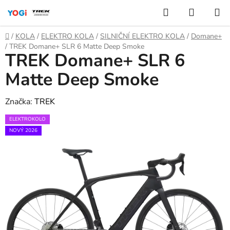
Přejít
Hledat
NÁKUP
na
KOŠÍK
obsah
Domů
/
KOLA
/
ELEKTRO KOLA
/
SILNIČNÍ ELEKTRO KOLA
/
Domane+
/
TREK Domane+ SLR 6 Matte Deep Smoke
TREK Domane+ SLR 6
Matte Deep Smoke
Značka:
TREK
ELEKTROKOLO
NOVÝ 2026