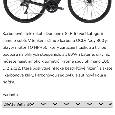
Karbonové elektrokolo Domane+ SLR 6 tvoří kategorii
samo o sobě. V lehkém rámu z karbonu OCLV řady 800 je
ukrytý motor TQ HPR50, který zaručuje hladkou a tichou
podporu na příkrých stoupáních, a 360Wh baterie, díky níž
můžete najet mnoho kilometrů. Kromě sady Shimano 105
Di2 2x12, která poskytuje hladké bezdrátové řazení, získáte
i karbonové kliky, karbonovou sedlovku a slitinová kola a
řídítka.
Varianta: