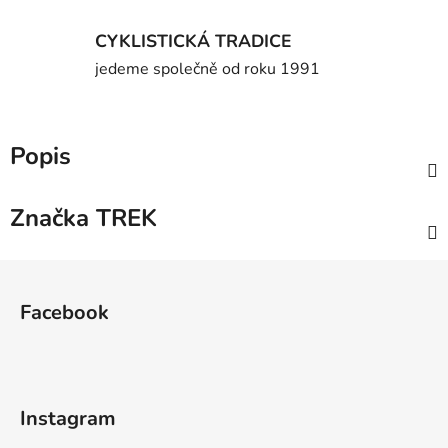
CYKLISTICKÁ TRADICE
jedeme společně od roku 1991
Popis
Značka
TREK
Z
á
Facebook
p
a
t
í
Instagram