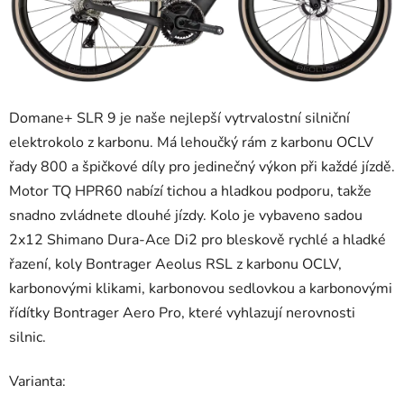
Domane+ SLR 9 je naše nejlepší vytrvalostní silniční
elektrokolo z karbonu. Má lehoučký rám z karbonu OCLV
řady 800 a špičkové díly pro jedinečný výkon při každé jízdě.
Motor TQ HPR60 nabízí tichou a hladkou podporu, takže
snadno zvládnete dlouhé jízdy. Kolo je vybaveno sadou
2x12 Shimano Dura-Ace Di2 pro bleskově rychlé a hladké
řazení, koly Bontrager Aeolus RSL z karbonu OCLV,
karbonovými klikami, karbonovou sedlovkou a karbonovými
řídítky Bontrager Aero Pro, které vyhlazují nerovnosti
silnic.
Varianta: