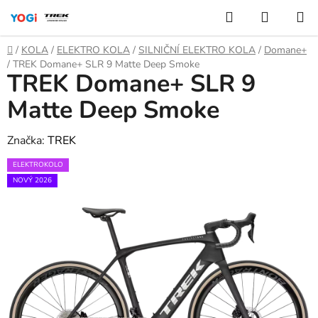
Přejít
Hledat
NÁKUP
na
KOŠÍK
obsah
Domů
/
KOLA
/
ELEKTRO KOLA
/
SILNIČNÍ ELEKTRO KOLA
/
Domane+
/
TREK Domane+ SLR 9 Matte Deep Smoke
TREK Domane+ SLR 9
Matte Deep Smoke
Značka:
TREK
ELEKTROKOLO
NOVÝ 2026