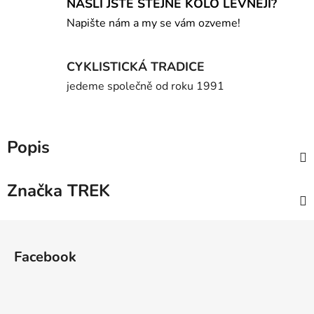
NAŠLI JSTE STEJNÉ KOLO LEVNĚJI?
Napište nám a my se vám ozveme!
CYKLISTICKÁ TRADICE
jedeme společně od roku 1991
Popis
Značka
TREK
Z
á
Facebook
p
a
t