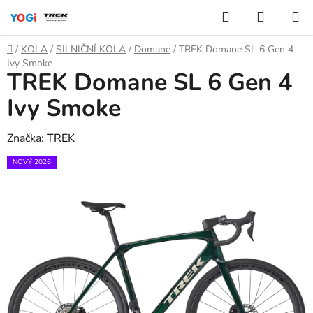
Přejít
Hledat
NÁKUP
na
KOŠÍK
obsah
Domů
/
KOLA
/
SILNIČNÍ KOLA
/
Domane
/
TREK Domane SL 6 Gen 4
Ivy Smoke
TREK Domane SL 6 Gen 4
Ivy Smoke
Značka:
TREK
NOVÝ 2026