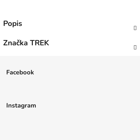
Popis
Značka
TREK
Z
á
Facebook
p
a
t
í
Instagram