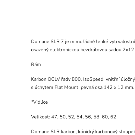
Domane SLR 7 je mimořádně lehké vytrvalostní s
osazený elektronickou bezdrátovou sadou 2x12 S
Rám
Karbon OCLV řady 800, IsoSpeed, vnitřní úložný p
s úchytem Flat Mount, pevná osa 142 x 12 mm.
*Vidlice
Velikost: 47, 50, 52, 54, 56, 58, 60, 62
Domane SLR karbon, kónický karbonový sloupek, 