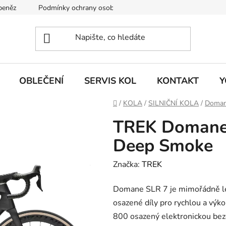
 peněz
Podmínky ochrany osobních údajů
KONTAKT
J
OBLEČENÍ
SERVIS KOL
KONTAKT
Y
Domů
/
KOLA
/
SILNIČNÍ KOLA
/
Doma
TREK Domane 
Deep Smoke
Značka:
TREK
Domane SLR 7 je mimořádně lehk
osazené díly pro rychlou a výk
800 osazený elektronickou be