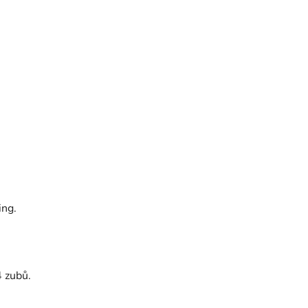
ing.
 zubů.