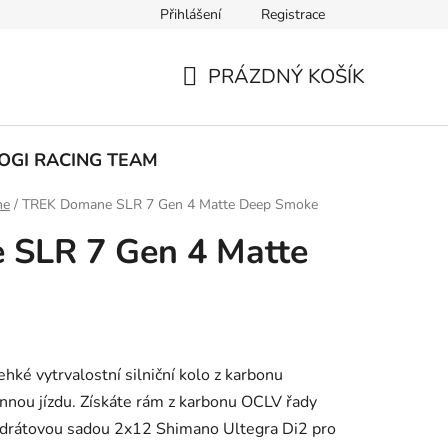
Přihlášení
Registrace
ak nakupovat
PRÁZDNÝ KOŠÍK
NÁKUPNÍ
KOŠÍK
OGI RACING TEAM
ne
/
TREK Domane SLR 7 Gen 4 Matte Deep Smoke
SLR 7 Gen 4 Matte
é vytrvalostní silniční kolo z karbonu
onnou jízdu. Získáte rám z karbonu OCLV řady
zdrátovou sadou 2x12 Shimano Ultegra Di2 pro