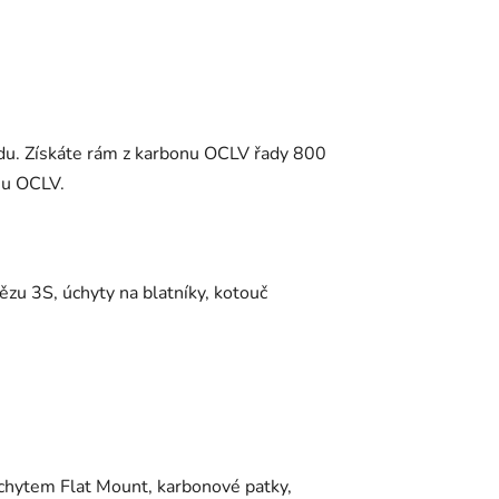
zdu. Získáte rám z karbonu OCLV řady 800
nu OCLV.
ězu 3S, úchyty na blatníky, kotouč
úchytem Flat Mount, karbonové patky,