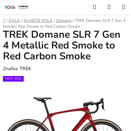
Přejít
Hledat
NÁKUP
na
KOŠÍK
obsah
Domů
/
KOLA
/
SILNIČNÍ KOLA
/
Domane
/
TREK Domane SLR 7 Gen 4
Metallic Red Smoke to Red Carbon Smoke
TREK Domane SLR 7 Gen
4 Metallic Red Smoke to
Red Carbon Smoke
Značka:
TREK
NOVÝ 2026