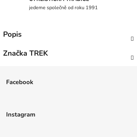
jedeme společně od roku 1991
Popis
Značka
TREK
Z
á
Facebook
p
a
t
í
Instagram