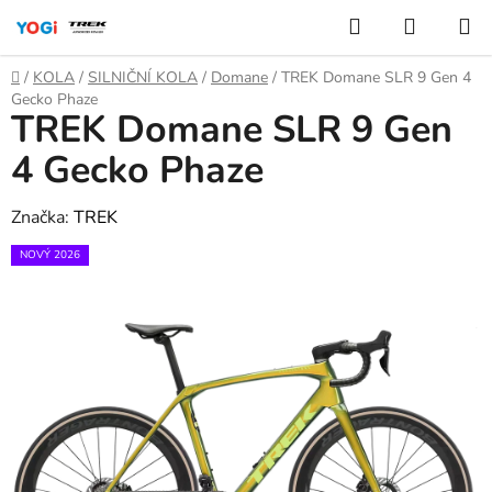
Přejít
Hledat
NÁKUP
na
KOŠÍK
obsah
Domů
/
KOLA
/
SILNIČNÍ KOLA
/
Domane
/
TREK Domane SLR 9 Gen 4
Gecko Phaze
TREK Domane SLR 9 Gen
4 Gecko Phaze
Značka:
TREK
NOVÝ 2026