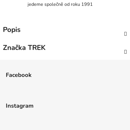
jedeme společně od roku 1991
Popis
Značka
TREK
Z
á
Facebook
p
a
t
í
Instagram