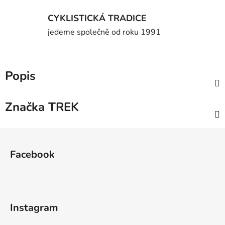
CYKLISTICKÁ TRADICE
jedeme společně od roku 1991
Popis
Značka
TREK
Z
á
Facebook
p
a
t
í
Instagram