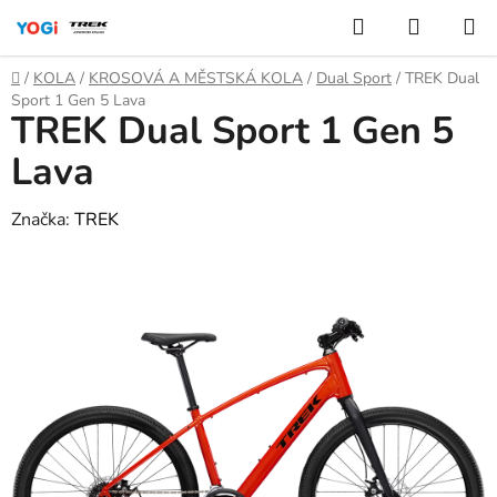
Přejít
Hledat
NÁKUP
na
KOŠÍK
obsah
Domů
/
KOLA
/
KROSOVÁ A MĚSTSKÁ KOLA
/
Dual Sport
/
TREK Dual
Sport 1 Gen 5 Lava
TREK Dual Sport 1 Gen 5
Lava
Značka:
TREK